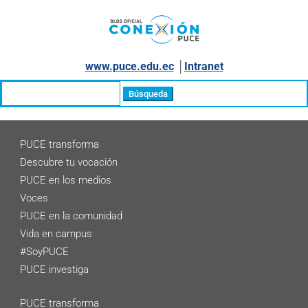
www.puce.edu.ec
│
Intranet
Buscar:
PUCE transforma
Descubre tu vocación
PUCE en los medios
Voces
PUCE en la comunidad
Vida en campus
#SoyPUCE
PUCE investiga
PUCE transforma