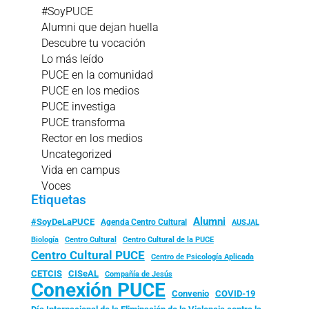
#SoyPUCE
Alumni que dejan huella
Descubre tu vocación
Lo más leído
PUCE en la comunidad
PUCE en los medios
PUCE investiga
PUCE transforma
Rector en los medios
Uncategorized
Vida en campus
Voces
Etiquetas
Alumni
#SoyDeLaPUCE
Agenda Centro Cultural
AUSJAL
Biología
Centro Cultural
Centro Cultural de la PUCE
Centro Cultural PUCE
Centro de Psicología Aplicada
CISeAL
CETCIS
Compañía de Jesús
Conexión PUCE
Convenio
COVID-19