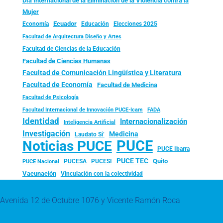
Día Internacional de la Eliminación de la Violencia contra la
Mujer
Ecuador
Economía
Educación
Elecciones 2025
Facultad de Arquitectura Diseño y Artes
Facultad de Ciencias de la Educación
Facultad de Ciencias Humanas
Facultad de Comunicación Lingüística y Literatura
Facultad de Economía
Facultad de Medicina
Facultad de Psicología
FADA
Facultad Internacional de Innovación PUCE-Icam
Identidad
Internacionalización
Inteligencia Artificial
Investigación
Medicina
Laudato Si’
PUCE
Noticias PUCE
PUCE Ibarra
PUCE TEC
Quito
PUCESA
PUCESI
PUCE Nacional
Vacunación
Vinculación con la colectividad
Avenida 12 de Octubre 1076 y Vicente Ramón Roca