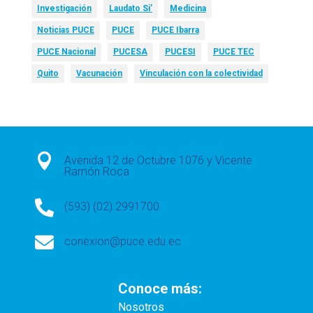
Investigación
Laudato Si’
Medicina
Noticias PUCE
PUCE
PUCE Ibarra
PUCE Nacional
PUCESA
PUCESI
PUCE TEC
Quito
Vacunación
Vinculación con la colectividad

Avenida 12 de Octubre 1076 y Vicente
Ramón Roca

(593) (02) 2991700

conexion@puce.edu.ec
Conoce más:
Nosotros