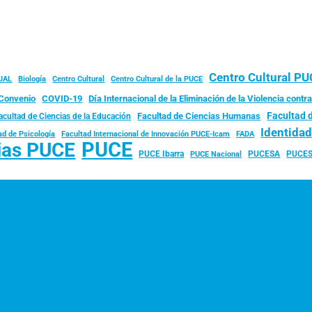
Centro Cultural P
JAL
Biología
Centro Cultural
Centro Cultural de la PUCE
Convenio
COVID-19
Día Internacional de la Eliminación de la Violencia contra
Facultad 
Facultad de Ciencias Humanas
acultad de Ciencias de la Educación
Identida
ad de Psicología
FADA
Facultad Internacional de Innovación PUCE-Icam
PUCE
ias PUCE
PUCE Ibarra
PUCESA
PUCES
PUCE Nacional