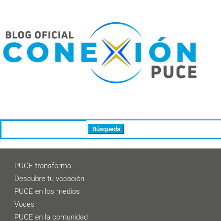
Buscar:
PUCE transforma
Descubre tu vocación
PUCE en los medios
Voces
PUCE en la comunidad