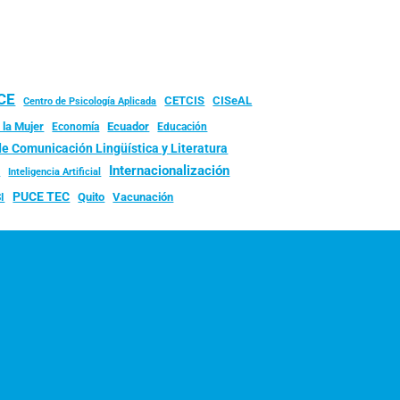
UCE
CISeAL
CETCIS
Centro de Psicología Aplicada
 la Mujer
Ecuador
Economía
Educación
de Comunicación Lingüística y Literatura
d
Internacionalización
Inteligencia Artificial
PUCE TEC
Quito
Vacunación
I