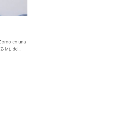
a Como en una
-M), del...