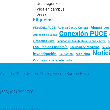
Uncategorized
Vida en campus
Voces
Etiquetas
Alumni
#SoyDeLaPUCE
Agenda Centro Cultural
AUS
Conexión PUCE
Compañía de Jesús
Elecciones 2025
F
Facultad de Arquitectura Diseño y Artes
Facultad de Economía
Facultad de Medicina
Facult
Notic
Investigación
Medicina
Laudato Si’
Vinculación con la colectividad
Avenida 12 de Octubre 1076 y Vicente Ramón Roca
(593) (02) 2991700