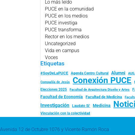
Lo más leído
PUCE en la comunidad
PUCE en los medios
PUCE investiga
PUCE transforma
Rector en los medios
Uncategorized
Vida en campus
Voces
Etiquetas
Alumni
#SoyDeLaPUCE
Agenda Centro Cultural
AUS
Conexión PUCE
Compañía de Jesús
Elecciones 2025
F
Facultad de Arquitectura Diseño y Artes
Facultad de Economía
Facultad de Medicina
Facult
Notic
Investigación
Medicina
Laudato Si’
Vinculación con la colectividad
Avenida 12 de Octubre 1076 y Vicente Ramón Roca