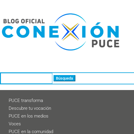
Buscar:
PUCE transforma
Descubre tu vocación
PUCE en los medios
Voces
PUCE en la comunidad