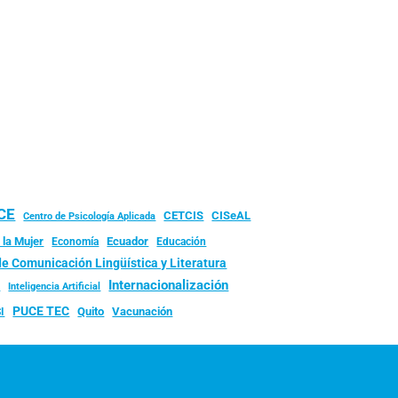
UCE
CISeAL
CETCIS
Centro de Psicología Aplicada
 la Mujer
Ecuador
Economía
Educación
de Comunicación Lingüística y Literatura
d
Internacionalización
Inteligencia Artificial
PUCE TEC
Quito
Vacunación
I