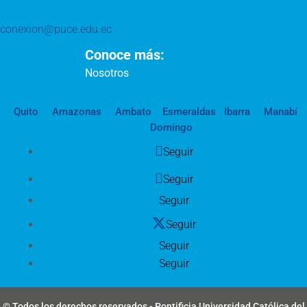
conexion@puce.edu.ec
Conoce más:
Nosotros
Quito
Amazonas
Ambato
Esmeraldas
Ibarra
Manabí
Domingo
Seguir
Seguir
Seguir
Seguir
Seguir
Seguir
© Todos los derechos reservados - Pontificia Universidad Católica del