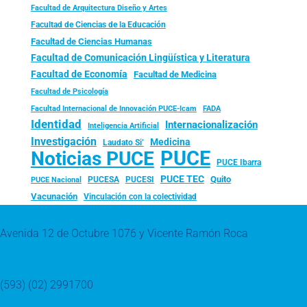
Facultad de Arquitectura Diseño y Artes
Facultad de Ciencias de la Educación
Facultad de Ciencias Humanas
Facultad de Comunicación Lingüística y Literatura
Facultad de Economía
Facultad de Medicina
Facultad de Psicología
FADA
Facultad Internacional de Innovación PUCE-Icam
Identidad
Internacionalización
Inteligencia Artificial
Investigación
Medicina
Laudato Si’
PUCE
Noticias PUCE
PUCE Ibarra
PUCE TEC
Quito
PUCESA
PUCESI
PUCE Nacional
Vacunación
Vinculación con la colectividad
Avenida 12 de Octubre 1076 y Vicente Ramón Roca
(593) (02) 2991700