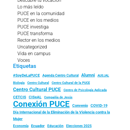
Descubre tu vocación
Lo más leído
PUCE en la comunidad
PUCE en los medios
PUCE investiga
PUCE transforma
Rector en los medios
Uncategorized
Vida en campus
Voces
Etiquetas
Alumni
#SoyDeLaPUCE
Agenda Centro Cultural
AUSJAL
Biología
Centro Cultural
Centro Cultural de la PUCE
Centro Cultural PUCE
Centro de Psicología Aplicada
CISeAL
CETCIS
Compañía de Jesús
Conexión PUCE
Convenio
COVID-19
Día Internacional de la Eliminación de la Violencia contra la
Mujer
Ecuador
Economía
Educación
Elecciones 2025