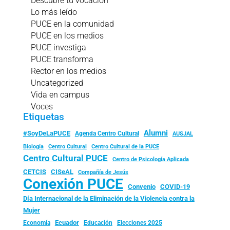
Descubre tu vocación
Lo más leído
PUCE en la comunidad
PUCE en los medios
PUCE investiga
PUCE transforma
Rector en los medios
Uncategorized
Vida en campus
Voces
Etiquetas
Alumni
#SoyDeLaPUCE
Agenda Centro Cultural
AUSJAL
Biología
Centro Cultural
Centro Cultural de la PUCE
Centro Cultural PUCE
Centro de Psicología Aplicada
CISeAL
CETCIS
Compañía de Jesús
Conexión PUCE
Convenio
COVID-19
Día Internacional de la Eliminación de la Violencia contra la
Mujer
Ecuador
Economía
Educación
Elecciones 2025