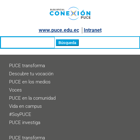
www.puce.edu.ec
│
Intranet
Buscar:
PUCE transforma
Descubre tu vocación
PUCE en los medios
Voces
PUCE en la comunidad
Vida en campus
#SoyPUCE
PUCE investiga
PUCE transforma