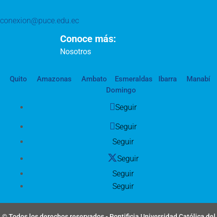
conexion@puce.edu.ec
Conoce más:
Nosotros
Quito
Amazonas
Ambato
Esmeraldas
Ibarra
Manabí
Domingo
Seguir
Seguir
Seguir
Seguir
Seguir
Seguir
© Todos los derechos reservados - Pontificia Universidad Católica del