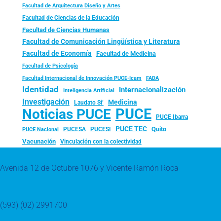
Facultad de Arquitectura Diseño y Artes
Facultad de Ciencias de la Educación
Facultad de Ciencias Humanas
Facultad de Comunicación Lingüística y Literatura
Facultad de Economía
Facultad de Medicina
Facultad de Psicología
FADA
Facultad Internacional de Innovación PUCE-Icam
Identidad
Internacionalización
Inteligencia Artificial
Investigación
Medicina
Laudato Si’
PUCE
Noticias PUCE
PUCE Ibarra
PUCE TEC
Quito
PUCESA
PUCESI
PUCE Nacional
Vacunación
Vinculación con la colectividad
Avenida 12 de Octubre 1076 y Vicente Ramón Roca
(593) (02) 2991700