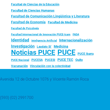
Facultad de Ciencias de la Educación
Facultad de Ciencias Humanas
Facultad de Comunicación Lingüística y Literatura
Facultad de Economía
Facultad de Medicina
Facultad de Psicología
FADA
Facultad Internacional de Innovación PUCE-Icam
Identidad
Internacionalización
Inteligencia Artificial
Investigación
Medicina
Laudato Si’
PUCE
Noticias PUCE
PUCE Ibarra
PUCE TEC
Quito
PUCESA
PUCESI
PUCE Nacional
Vacunación
Vinculación con la colectividad
Avenida 12 de Octubre 1076 y Vicente Ramón Roca
(593) (02) 2991700