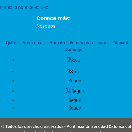
conexion@puce.edu.ec
Conoce más:
Nosotros
Quito
Amazonas
Ambato
Esmeraldas
Ibarra
Manabí
Domingo
Seguir
Seguir
Seguir
Seguir
Seguir
Seguir
© Todos los derechos reservados - Pontificia Universidad Católica del