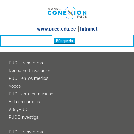
www.puce.edu.ec
│
Intranet
Buscar:
PUCE transforma
Descubre tu vocación
PUCE en los medios
Voces
PUCE en la comunidad
Vida en campus
#SoyPUCE
PUCE investiga
PUCE transforma