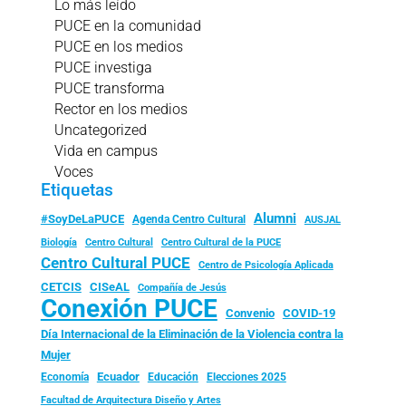
Lo más leído
PUCE en la comunidad
PUCE en los medios
PUCE investiga
PUCE transforma
Rector en los medios
Uncategorized
Vida en campus
Voces
Etiquetas
Alumni
#SoyDeLaPUCE
Agenda Centro Cultural
AUSJAL
Biología
Centro Cultural
Centro Cultural de la PUCE
Centro Cultural PUCE
Centro de Psicología Aplicada
CISeAL
CETCIS
Compañía de Jesús
Conexión PUCE
Convenio
COVID-19
Día Internacional de la Eliminación de la Violencia contra la
Mujer
Ecuador
Economía
Educación
Elecciones 2025
Facultad de Arquitectura Diseño y Artes