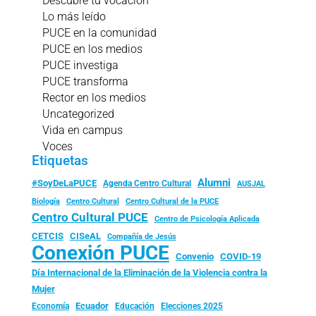
Descubre tu vocación
Lo más leído
PUCE en la comunidad
PUCE en los medios
PUCE investiga
PUCE transforma
Rector en los medios
Uncategorized
Vida en campus
Voces
Etiquetas
Alumni
#SoyDeLaPUCE
Agenda Centro Cultural
AUSJAL
Biología
Centro Cultural
Centro Cultural de la PUCE
Centro Cultural PUCE
Centro de Psicología Aplicada
CISeAL
CETCIS
Compañía de Jesús
Conexión PUCE
Convenio
COVID-19
Día Internacional de la Eliminación de la Violencia contra la
Mujer
Ecuador
Economía
Educación
Elecciones 2025