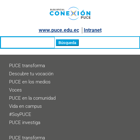
www.puce.edu.ec
│
Intranet
Buscar:
PUCE transforma
Descubre tu vocación
PUCE en los medios
Voces
PUCE en la comunidad
Vida en campus
#SoyPUCE
PUCE investiga
PUCE transforma