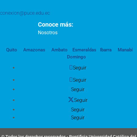
conexion@puce.edu.ec
Conoce más:
Nosotros
Quito
Amazonas
Ambato
Esmeraldas
Ibarra
Manabí
Domingo
Seguir
Seguir
Seguir
Seguir
Seguir
Seguir
© Todos los derechos reservados - Pontificia Universidad Católica del