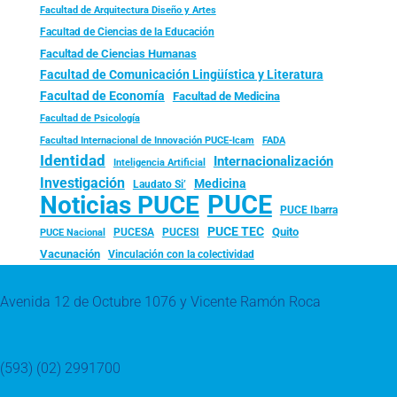
Facultad de Arquitectura Diseño y Artes
Facultad de Ciencias de la Educación
Facultad de Ciencias Humanas
Facultad de Comunicación Lingüística y Literatura
Facultad de Economía
Facultad de Medicina
Facultad de Psicología
FADA
Facultad Internacional de Innovación PUCE-Icam
Identidad
Internacionalización
Inteligencia Artificial
Investigación
Medicina
Laudato Si’
PUCE
Noticias PUCE
PUCE Ibarra
PUCE TEC
Quito
PUCESA
PUCESI
PUCE Nacional
Vacunación
Vinculación con la colectividad
Avenida 12 de Octubre 1076 y Vicente Ramón Roca
(593) (02) 2991700