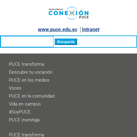
www.puce.edu.ec
│
Intranet
Buscar:
PUCE transforma
Descubre tu vocación
PUCE en los medios
Voces
PUCE en la comunidad
Vida en campus
#SoyPUCE
PUCE investiga
PUCE transforma