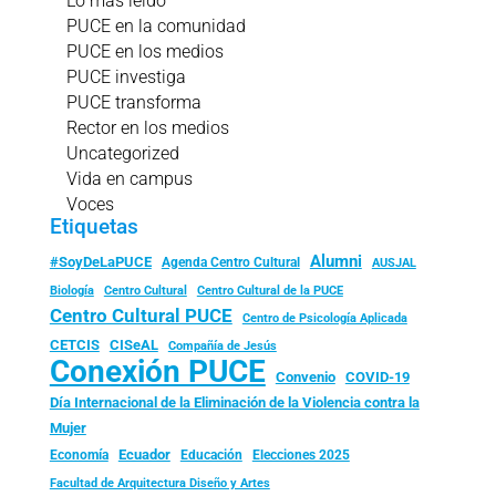
Lo más leído
PUCE en la comunidad
PUCE en los medios
PUCE investiga
PUCE transforma
Rector en los medios
Uncategorized
Vida en campus
Voces
Etiquetas
Alumni
#SoyDeLaPUCE
Agenda Centro Cultural
AUSJAL
Biología
Centro Cultural
Centro Cultural de la PUCE
Centro Cultural PUCE
Centro de Psicología Aplicada
CISeAL
CETCIS
Compañía de Jesús
Conexión PUCE
Convenio
COVID-19
Día Internacional de la Eliminación de la Violencia contra la
Mujer
Ecuador
Economía
Educación
Elecciones 2025
Facultad de Arquitectura Diseño y Artes