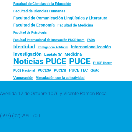
Facultad de Ciencias de la Educación
Facultad de Ciencias Humanas
Facultad de Comunicación Lingüística y Literatura
Facultad de Economía
Facultad de Medicina
Facultad de Psicología
FADA
Facultad Internacional de Innovación PUCE-Icam
Identidad
Internacionalización
Inteligencia Artificial
Investigación
Medicina
Laudato Si’
PUCE
Noticias PUCE
PUCE Ibarra
PUCE TEC
Quito
PUCESA
PUCESI
PUCE Nacional
Vacunación
Vinculación con la colectividad
Avenida 12 de Octubre 1076 y Vicente Ramón Roca
(593) (02) 2991700