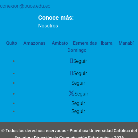
conexion@puce.edu.ec
Conoce más:
Nosotros
Quito
Amazonas
Ambato
Esmeraldas
Ibarra
Manabí
Domingo
Seguir
Seguir
Seguir
Seguir
Seguir
Seguir
© Todos los derechos reservados - Pontificia Universidad Católica del
Ecuador - Dirección de Comunicación Estratégica - 2026