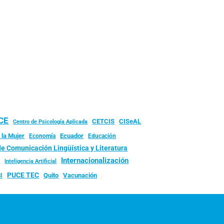
UCE
CISeAL
CETCIS
Centro de Psicología Aplicada
 la Mujer
Ecuador
Economía
Educación
de Comunicación Lingüística y Literatura
d
Internacionalización
Inteligencia Artificial
PUCE TEC
Quito
Vacunación
I