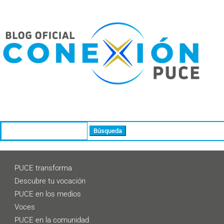
Buscar:
PUCE transforma
Descubre tu vocación
PUCE en los medios
Voces
PUCE en la comunidad