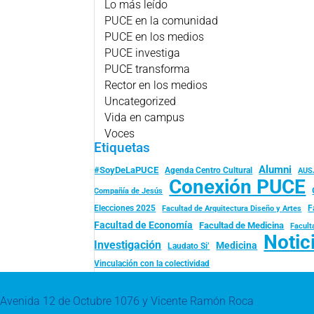
Lo más leído
PUCE en la comunidad
PUCE en los medios
PUCE investiga
PUCE transforma
Rector en los medios
Uncategorized
Vida en campus
Voces
Etiquetas
Alumni
#SoyDeLaPUCE
Agenda Centro Cultural
AUS
Conexión PUCE
Compañía de Jesús
Elecciones 2025
F
Facultad de Arquitectura Diseño y Artes
Facultad de Economía
Facultad de Medicina
Facult
Notic
Investigación
Medicina
Laudato Si’
Vinculación con la colectividad
Avenida 12 de Octubre 1076 y Vicente Ramón Roca