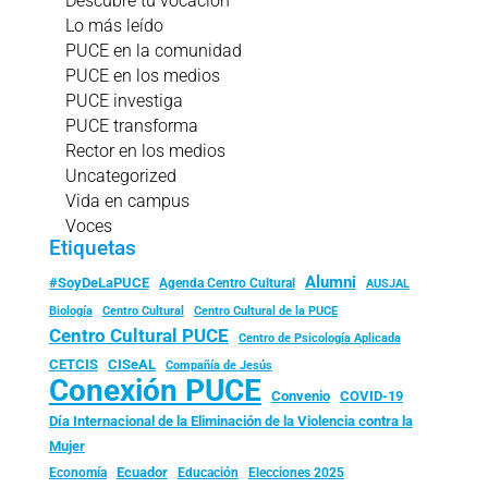
Descubre tu vocación
Lo más leído
PUCE en la comunidad
PUCE en los medios
PUCE investiga
PUCE transforma
Rector en los medios
Uncategorized
Vida en campus
Voces
Etiquetas
Alumni
#SoyDeLaPUCE
Agenda Centro Cultural
AUSJAL
Biología
Centro Cultural
Centro Cultural de la PUCE
Centro Cultural PUCE
Centro de Psicología Aplicada
CISeAL
CETCIS
Compañía de Jesús
Conexión PUCE
Convenio
COVID-19
Día Internacional de la Eliminación de la Violencia contra la
Mujer
Ecuador
Economía
Educación
Elecciones 2025