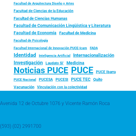
Facultad de Arquitectura Diseño y Artes
Facultad de Ciencias de la Educación
Facultad de Ciencias Humanas
Facultad de Comunicación Lingüística y Literatura
Facultad de Economía
Facultad de Medicina
Facultad de Psicología
FADA
Facultad Internacional de Innovación PUCE-Icam
Identidad
Internacionalización
Inteligencia Artificial
Investigación
Medicina
Laudato Si’
PUCE
Noticias PUCE
PUCE Ibarra
PUCE TEC
Quito
PUCESA
PUCESI
PUCE Nacional
Vacunación
Vinculación con la colectividad
Avenida 12 de Octubre 1076 y Vicente Ramón Roca
(593) (02) 2991700