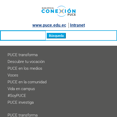
www.puce.edu.ec
│
Intranet
Buscar:
PUCE transforma
Descubre tu vocación
PUCE en los medios
Voces
PUCE en la comunidad
Vida en campus
#SoyPUCE
PUCE investiga
PUCE transforma