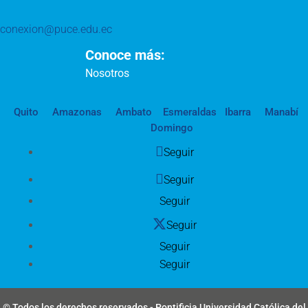
conexion@puce.edu.ec
Conoce más:
Nosotros
Quito
Amazonas
Ambato
Esmeraldas
Ibarra
Manabí
Domingo
Seguir
Seguir
Seguir
Seguir
Seguir
Seguir
© Todos los derechos reservados - Pontificia Universidad Católica del