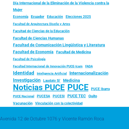
Día Internacional de la Eliminación de la Violencia contra la
Mujer
Ecuador
Economía
Educación
Elecciones 2025
Facultad de Arquitectura Diseño y Artes
Facultad de Ciencias de la Educación
Facultad de Ciencias Humanas
Facultad de Comunicación Lingüística y Literatura
Facultad de Economía
Facultad de Medicina
Facultad de Psicología
FADA
Facultad Internacional de Innovación PUCE-Icam
Identidad
Internacionalización
Inteligencia Artificial
Investigación
Medicina
Laudato Si’
PUCE
Noticias PUCE
PUCE Ibarra
PUCE TEC
Quito
PUCESA
PUCESI
PUCE Nacional
Vacunación
Vinculación con la colectividad
Avenida 12 de Octubre 1076 y Vicente Ramón Roca