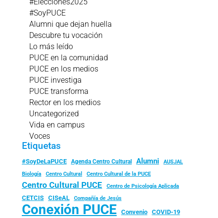
#Elecciones2025
#SoyPUCE
Alumni que dejan huella
Descubre tu vocación
Lo más leído
PUCE en la comunidad
PUCE en los medios
PUCE investiga
PUCE transforma
Rector en los medios
Uncategorized
Vida en campus
Voces
Etiquetas
Alumni
#SoyDeLaPUCE
Agenda Centro Cultural
AUSJAL
Biología
Centro Cultural
Centro Cultural de la PUCE
Centro Cultural PUCE
Centro de Psicología Aplicada
CISeAL
CETCIS
Compañía de Jesús
Conexión PUCE
Convenio
COVID-19