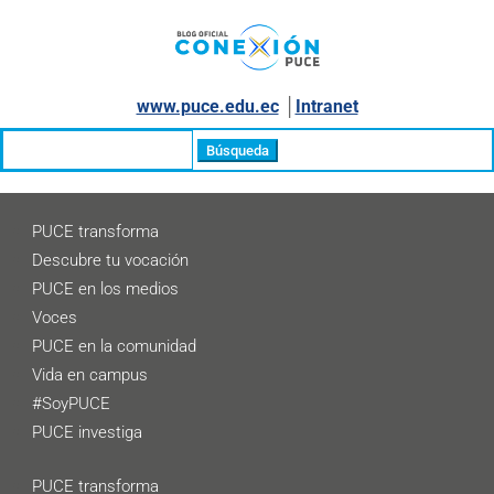
www.puce.edu.ec
│
Intranet
Buscar:
PUCE transforma
Descubre tu vocación
PUCE en los medios
Voces
PUCE en la comunidad
Vida en campus
#SoyPUCE
PUCE investiga
PUCE transforma