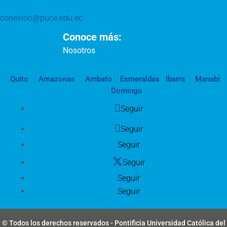
conexion@puce.edu.ec
Conoce más:
Nosotros
Quito
Amazonas
Ambato
Esmeraldas
Ibarra
Manabí
Domingo
Seguir
Seguir
Seguir
Seguir
Seguir
Seguir
© Todos los derechos reservados - Pontificia Universidad Católica del