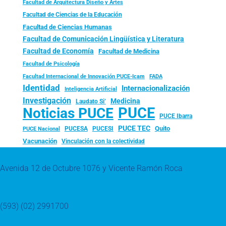
Facultad de Arquitectura Diseño y Artes
Facultad de Ciencias de la Educación
Facultad de Ciencias Humanas
Facultad de Comunicación Lingüística y Literatura
Facultad de Economía
Facultad de Medicina
Facultad de Psicología
FADA
Facultad Internacional de Innovación PUCE-Icam
Identidad
Internacionalización
Inteligencia Artificial
Investigación
Medicina
Laudato Si’
PUCE
Noticias PUCE
PUCE Ibarra
PUCE TEC
Quito
PUCESA
PUCESI
PUCE Nacional
Vacunación
Vinculación con la colectividad
Avenida 12 de Octubre 1076 y Vicente Ramón Roca
(593) (02) 2991700