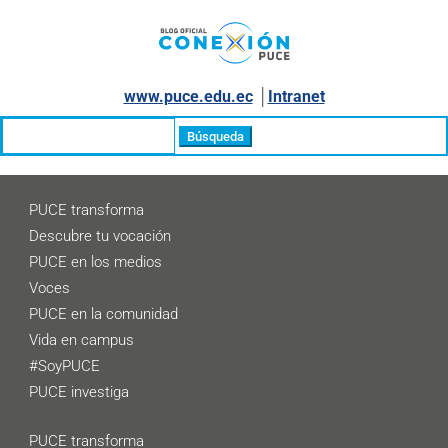
www.puce.edu.ec
│
Intranet
Buscar:
PUCE transforma
Descubre tu vocación
PUCE en los medios
Voces
PUCE en la comunidad
Vida en campus
#SoyPUCE
PUCE investiga
PUCE transforma