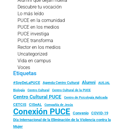
Alumni que dejan huella
Descubre tu vocación
Lo más leído
PUCE en la comunidad
PUCE en los medios
PUCE investiga
PUCE transforma
Rector en los medios
Uncategorized
Vida en campus
Voces
Etiquetas
Alumni
#SoyDeLaPUCE
Agenda Centro Cultural
AUSJAL
Biología
Centro Cultural
Centro Cultural de la PUCE
Centro Cultural PUCE
Centro de Psicología Aplicada
CISeAL
CETCIS
Compañía de Jesús
Conexión PUCE
Convenio
COVID-19
Día Internacional de la Eliminación de la Violencia contra la
Mujer