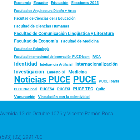
Ecuador
Economía
Educación
Elecciones 2025
Facultad de Arquitectura Diseño y Artes
Facultad de Ciencias de la Educación
Facultad de Ciencias Humanas
Facultad de Comunicación Lingüística y Literatura
Facultad de Economía
Facultad de Medicina
Facultad de Psicología
FADA
Facultad Internacional de Innovación PUCE-Icam
Identidad
Internacionalización
Inteligencia Artificial
Investigación
Medicina
Laudato Si’
PUCE
Noticias PUCE
PUCE Ibarra
PUCE TEC
Quito
PUCESA
PUCESI
PUCE Nacional
Vacunación
Vinculación con la colectividad
Avenida 12 de Octubre 1076 y Vicente Ramón Roca
(593) (02) 2991700