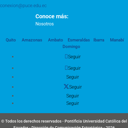
conexion@puce.edu.ec
Conoce más:
Nosotros
Quito
Amazonas
Ambato
Esmeraldas
Ibarra
Manabí
Domingo
Seguir
Seguir
Seguir
Seguir
Seguir
Seguir
© Todos los derechos reservados - Pontificia Universidad Católica del
Ecuador - Dirección de Comunicación Estratégica - 2026