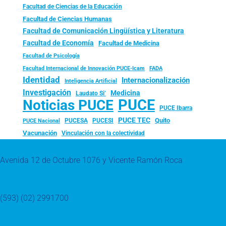
Facultad de Ciencias de la Educación
Facultad de Ciencias Humanas
Facultad de Comunicación Lingüística y Literatura
Facultad de Economía
Facultad de Medicina
Facultad de Psicología
FADA
Facultad Internacional de Innovación PUCE-Icam
Identidad
Internacionalización
Inteligencia Artificial
Investigación
Medicina
Laudato Si’
PUCE
Noticias PUCE
PUCE Ibarra
PUCE TEC
Quito
PUCESA
PUCESI
PUCE Nacional
Vacunación
Vinculación con la colectividad
Avenida 12 de Octubre 1076 y Vicente Ramón Roca
(593) (02) 2991700