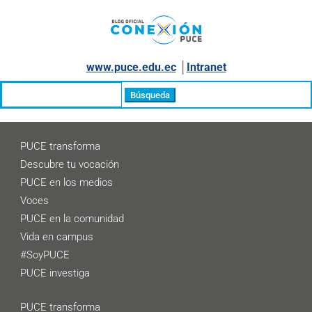
www.puce.edu.ec
│
Intranet
Buscar:
PUCE transforma
Descubre tu vocación
PUCE en los medios
Voces
PUCE en la comunidad
Vida en campus
#SoyPUCE
PUCE investiga
PUCE transforma