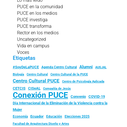
Lo más leído
PUCE en la comunidad
PUCE en los medios
PUCE investiga
PUCE transforma
Rector en los medios
Uncategorized
Vida en campus
Voces
Etiquetas
Alumni
#SoyDeLaPUCE
Agenda Centro Cultural
AUSJAL
Biología
Centro Cultural
Centro Cultural de la PUCE
Centro Cultural PUCE
Centro de Psicología Aplicada
CISeAL
CETCIS
Compañía de Jesús
Conexión PUCE
Convenio
COVID-19
Día Internacional de la Eliminación de la Violencia contra la
Mujer
Ecuador
Economía
Educación
Elecciones 2025
Facultad de Arquitectura Diseño y Artes