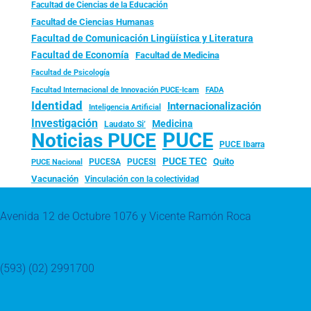
Facultad de Ciencias de la Educación
Facultad de Ciencias Humanas
Facultad de Comunicación Lingüística y Literatura
Facultad de Economía
Facultad de Medicina
Facultad de Psicología
FADA
Facultad Internacional de Innovación PUCE-Icam
Identidad
Internacionalización
Inteligencia Artificial
Investigación
Medicina
Laudato Si’
PUCE
Noticias PUCE
PUCE Ibarra
PUCE TEC
Quito
PUCESA
PUCESI
PUCE Nacional
Vacunación
Vinculación con la colectividad
Avenida 12 de Octubre 1076 y Vicente Ramón Roca
(593) (02) 2991700