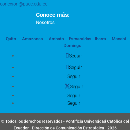
conexion@puce.edu.ec
Conoce más:
Nosotros
Quito
Amazonas
Ambato
Esmeraldas
Ibarra
Manabí
Domingo
Seguir
Seguir
Seguir
Seguir
Seguir
Seguir
© Todos los derechos reservados - Pontificia Universidad Católica del
Ecuador - Dirección de Comunicación Estratégica - 2026