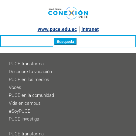
www.puce.edu.ec
│
Intranet
Buscar:
PUCE transforma
Descubre tu vocación
PUCE en los medios
Voces
PUCE en la comunidad
Vida en campus
#SoyPUCE
PUCE investiga
PUCE transforma