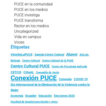
PUCE en la comunidad
PUCE en los medios
PUCE investiga
PUCE transforma
Rector en los medios
Uncategorized
Vida en campus
Voces
Etiquetas
Alumni
#SoyDeLaPUCE
Agenda Centro Cultural
AUSJAL
Biología
Centro Cultural
Centro Cultural de la PUCE
Centro Cultural PUCE
Centro de Psicología Aplicada
CISeAL
CETCIS
Compañía de Jesús
Conexión PUCE
Convenio
COVID-19
Día Internacional de la Eliminación de la Violencia contra la
Mujer
Ecuador
Economía
Educación
Elecciones 2025
Facultad de Arquitectura Diseño y Artes