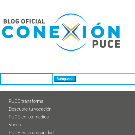
Buscar:
PUCE transforma
Descubre tu vocación
PUCE en los medios
Voces
PUCE en la comunidad