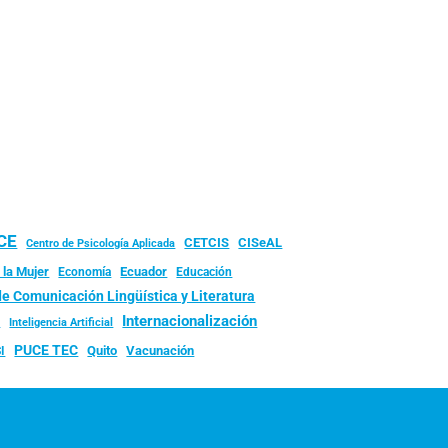
UCE
CISeAL
CETCIS
Centro de Psicología Aplicada
 la Mujer
Ecuador
Economía
Educación
de Comunicación Lingüística y Literatura
d
Internacionalización
Inteligencia Artificial
PUCE TEC
Quito
Vacunación
I