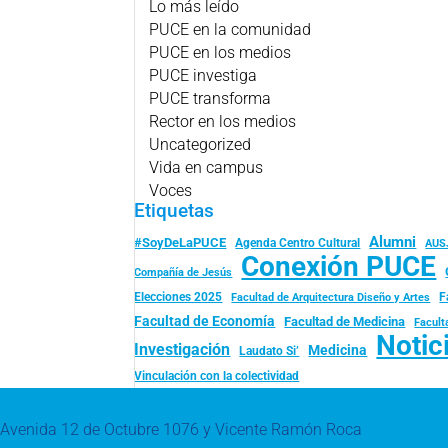
Lo más leído
PUCE en la comunidad
PUCE en los medios
PUCE investiga
PUCE transforma
Rector en los medios
Uncategorized
Vida en campus
Voces
Etiquetas
Alumni
#SoyDeLaPUCE
Agenda Centro Cultural
AUS
Conexión PUCE
Compañía de Jesús
Elecciones 2025
F
Facultad de Arquitectura Diseño y Artes
Facultad de Economía
Facultad de Medicina
Facult
Notic
Investigación
Medicina
Laudato Si’
Vinculación con la colectividad
Avenida 12 de Octubre 1076 y Vicente Ramón Roca