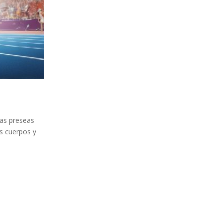
las preseas
os cuerpos y