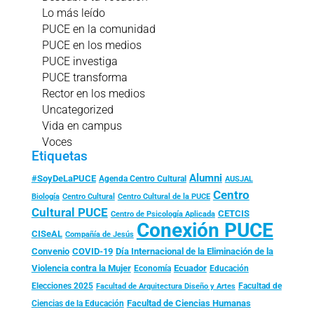
Lo más leído
PUCE en la comunidad
PUCE en los medios
PUCE investiga
PUCE transforma
Rector en los medios
Uncategorized
Vida en campus
Voces
Etiquetas
Alumni
#SoyDeLaPUCE
Agenda Centro Cultural
AUSJAL
Centro
Biología
Centro Cultural
Centro Cultural de la PUCE
Cultural PUCE
CETCIS
Centro de Psicología Aplicada
Conexión PUCE
CISeAL
Compañía de Jesús
Convenio
COVID-19
Día Internacional de la Eliminación de la
Violencia contra la Mujer
Ecuador
Economía
Educación
Elecciones 2025
Facultad de
Facultad de Arquitectura Diseño y Artes
Facultad de Ciencias Humanas
Ciencias de la Educación