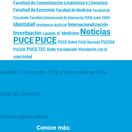
Facultad de Comunicación Lingüística y Literatura
Facultad de Economía
Facultad de Medicina
Facultad de
Psicología
FADA
Facultad Internacional de Innovación PUCE-Icam
Identidad
Internacionalización
Inteligencia Artificial
Noticias
Investigación
Medicina
Laudato Si’
PUCE
PUCE
PUCE Ibarra
PUCESA
PUCE Nacional
PUCE TEC
Quito
Vacunación
PUCESI
Vinculación con la
colectividad
Avenida 12 de Octubre 1076 y Vicente Ramón Roca
(593) (02) 2991700
conexion@puce.edu.ec
Conoce más: