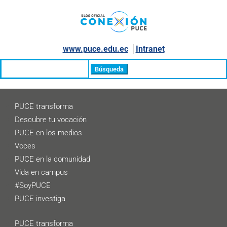
www.puce.edu.ec
│
Intranet
Buscar:
PUCE transforma
Descubre tu vocación
PUCE en los medios
Voces
PUCE en la comunidad
Vida en campus
#SoyPUCE
PUCE investiga
PUCE transforma