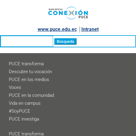
www.puce.edu.ec
│
Intranet
Buscar:
PUCE transforma
Descubre tu vocación
PUCE en los medios
Voces
PUCE en la comunidad
Vida en campus
#SoyPUCE
PUCE investiga
PUCE transforma