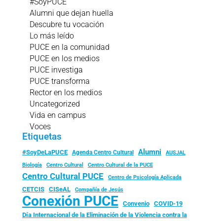
#SoyPUCE
Alumni que dejan huella
Descubre tu vocación
Lo más leído
PUCE en la comunidad
PUCE en los medios
PUCE investiga
PUCE transforma
Rector en los medios
Uncategorized
Vida en campus
Voces
Etiquetas
Alumni
#SoyDeLaPUCE
Agenda Centro Cultural
AUSJAL
Biología
Centro Cultural
Centro Cultural de la PUCE
Centro Cultural PUCE
Centro de Psicología Aplicada
CISeAL
CETCIS
Compañía de Jesús
Conexión PUCE
Convenio
COVID-19
Día Internacional de la Eliminación de la Violencia contra la