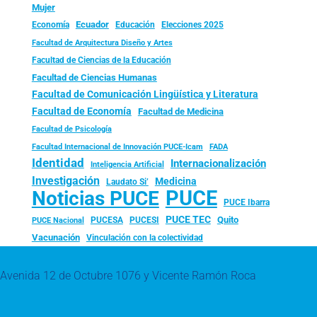
Mujer
Ecuador
Economía
Educación
Elecciones 2025
Facultad de Arquitectura Diseño y Artes
Facultad de Ciencias de la Educación
Facultad de Ciencias Humanas
Facultad de Comunicación Lingüística y Literatura
Facultad de Economía
Facultad de Medicina
Facultad de Psicología
FADA
Facultad Internacional de Innovación PUCE-Icam
Identidad
Internacionalización
Inteligencia Artificial
Investigación
Medicina
Laudato Si’
PUCE
Noticias PUCE
PUCE Ibarra
PUCE TEC
Quito
PUCESA
PUCESI
PUCE Nacional
Vacunación
Vinculación con la colectividad
Avenida 12 de Octubre 1076 y Vicente Ramón Roca