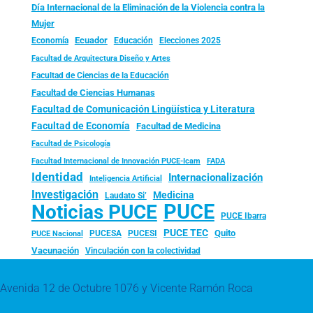
Día Internacional de la Eliminación de la Violencia contra la
Mujer
Ecuador
Economía
Educación
Elecciones 2025
Facultad de Arquitectura Diseño y Artes
Facultad de Ciencias de la Educación
Facultad de Ciencias Humanas
Facultad de Comunicación Lingüística y Literatura
Facultad de Economía
Facultad de Medicina
Facultad de Psicología
FADA
Facultad Internacional de Innovación PUCE-Icam
Identidad
Internacionalización
Inteligencia Artificial
Investigación
Medicina
Laudato Si’
PUCE
Noticias PUCE
PUCE Ibarra
PUCE TEC
Quito
PUCESA
PUCESI
PUCE Nacional
Vacunación
Vinculación con la colectividad
Avenida 12 de Octubre 1076 y Vicente Ramón Roca