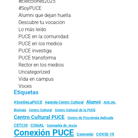
#Elecciones2025
#SoyPUCE
Alumni que dejan huella
Descubre tu vocación
Lo más leído
PUCE en la comunidad
PUCE en los medios
PUCE investiga
PUCE transforma
Rector en los medios
Uncategorized
Vida en campus
Voces
Etiquetas
Alumni
#SoyDeLaPUCE
Agenda Centro Cultural
AUSJAL
Biología
Centro Cultural
Centro Cultural de la PUCE
Centro Cultural PUCE
Centro de Psicología Aplicada
CISeAL
CETCIS
Compañía de Jesús
Conexión PUCE
Convenio
COVID-19