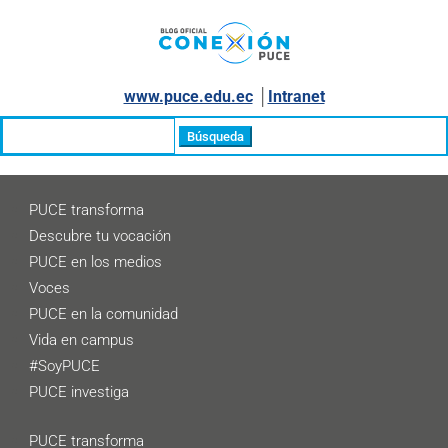
www.puce.edu.ec
│
Intranet
Buscar:
PUCE transforma
Descubre tu vocación
PUCE en los medios
Voces
PUCE en la comunidad
Vida en campus
#SoyPUCE
PUCE investiga
PUCE transforma