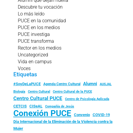
Alumni que dejan huella
Descubre tu vocación
Lo más leído
PUCE en la comunidad
PUCE en los medios
PUCE investiga
PUCE transforma
Rector en los medios
Uncategorized
Vida en campus
Voces
Etiquetas
Alumni
#SoyDeLaPUCE
Agenda Centro Cultural
AUSJAL
Biología
Centro Cultural
Centro Cultural de la PUCE
Centro Cultural PUCE
Centro de Psicología Aplicada
CISeAL
CETCIS
Compañía de Jesús
Conexión PUCE
Convenio
COVID-19
Día Internacional de la Eliminación de la Violencia contra la
Mujer