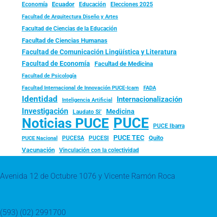
Ecuador
Economía
Educación
Elecciones 2025
Facultad de Arquitectura Diseño y Artes
Facultad de Ciencias de la Educación
Facultad de Ciencias Humanas
Facultad de Comunicación Lingüística y Literatura
Facultad de Economía
Facultad de Medicina
Facultad de Psicología
FADA
Facultad Internacional de Innovación PUCE-Icam
Identidad
Internacionalización
Inteligencia Artificial
Investigación
Medicina
Laudato Si’
PUCE
Noticias PUCE
PUCE Ibarra
PUCE TEC
Quito
PUCESA
PUCESI
PUCE Nacional
Vacunación
Vinculación con la colectividad
Avenida 12 de Octubre 1076 y Vicente Ramón Roca
(593) (02) 2991700