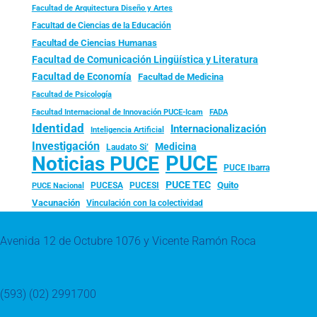
Facultad de Arquitectura Diseño y Artes
Facultad de Ciencias de la Educación
Facultad de Ciencias Humanas
Facultad de Comunicación Lingüística y Literatura
Facultad de Economía
Facultad de Medicina
Facultad de Psicología
FADA
Facultad Internacional de Innovación PUCE-Icam
Identidad
Internacionalización
Inteligencia Artificial
Investigación
Medicina
Laudato Si’
PUCE
Noticias PUCE
PUCE Ibarra
PUCE TEC
Quito
PUCESA
PUCESI
PUCE Nacional
Vacunación
Vinculación con la colectividad
Avenida 12 de Octubre 1076 y Vicente Ramón Roca
(593) (02) 2991700