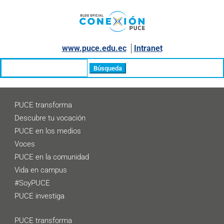
www.puce.edu.ec
│
Intranet
Buscar:
PUCE transforma
Descubre tu vocación
PUCE en los medios
Voces
PUCE en la comunidad
Vida en campus
#SoyPUCE
PUCE investiga
PUCE transforma