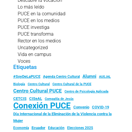
Descubre tu vocación
Lo más leído
PUCE en la comunidad
PUCE en los medios
PUCE investiga
PUCE transforma
Rector en los medios
Uncategorized
Vida en campus
Voces
Etiquetas
Alumni
#SoyDeLaPUCE
Agenda Centro Cultural
AUSJAL
Biología
Centro Cultural
Centro Cultural de la PUCE
Centro Cultural PUCE
Centro de Psicología Aplicada
CISeAL
CETCIS
Compañía de Jesús
Conexión PUCE
Convenio
COVID-19
Día Internacional de la Eliminación de la Violencia contra la
Mujer
Ecuador
Economía
Educación
Elecciones 2025