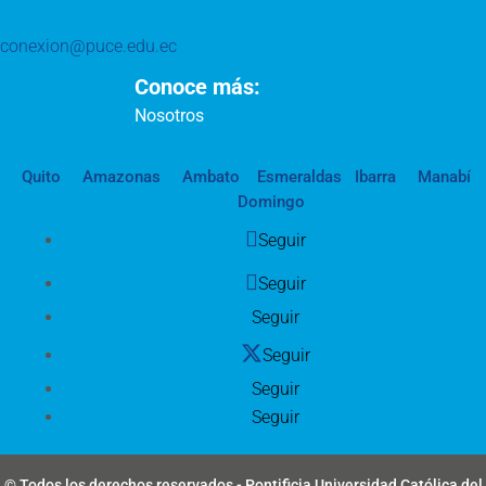
conexion@puce.edu.ec
Conoce más:
Nosotros
Quito
Amazonas
Ambato
Esmeraldas
Ibarra
Manabí
Domingo
Seguir
Seguir
Seguir
Seguir
Seguir
Seguir
© Todos los derechos reservados - Pontificia Universidad Católica del