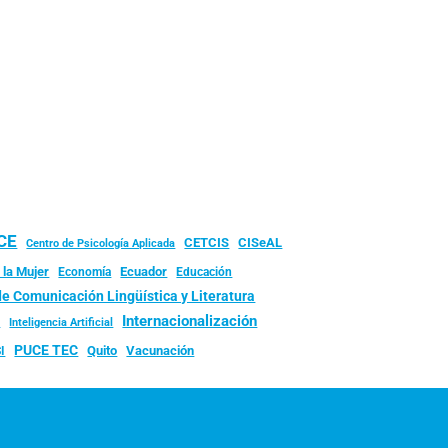
UCE
CISeAL
CETCIS
Centro de Psicología Aplicada
 la Mujer
Ecuador
Economía
Educación
de Comunicación Lingüística y Literatura
d
Internacionalización
Inteligencia Artificial
PUCE TEC
Quito
Vacunación
I