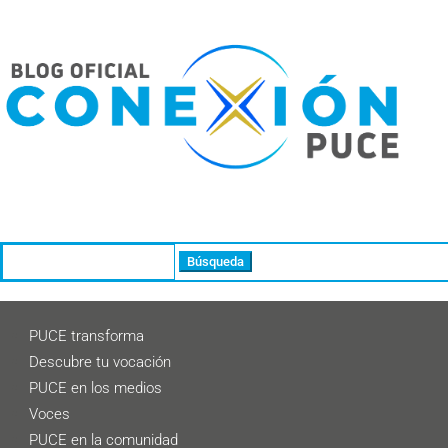
Buscar:
PUCE transforma
Descubre tu vocación
PUCE en los medios
Voces
PUCE en la comunidad