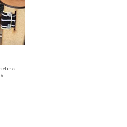
n el reto
ia