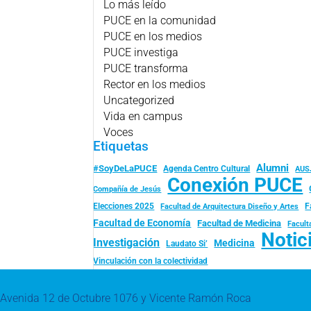
Lo más leído
PUCE en la comunidad
PUCE en los medios
PUCE investiga
PUCE transforma
Rector en los medios
Uncategorized
Vida en campus
Voces
Etiquetas
Alumni
#SoyDeLaPUCE
Agenda Centro Cultural
AUS
Conexión PUCE
Compañía de Jesús
Elecciones 2025
F
Facultad de Arquitectura Diseño y Artes
Facultad de Economía
Facultad de Medicina
Facult
Notic
Investigación
Medicina
Laudato Si’
Vinculación con la colectividad
Avenida 12 de Octubre 1076 y Vicente Ramón Roca