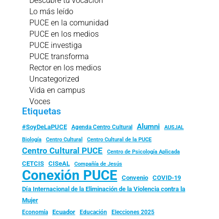
Descubre tu vocación
Lo más leído
PUCE en la comunidad
PUCE en los medios
PUCE investiga
PUCE transforma
Rector en los medios
Uncategorized
Vida en campus
Voces
Etiquetas
Alumni
#SoyDeLaPUCE
Agenda Centro Cultural
AUSJAL
Biología
Centro Cultural
Centro Cultural de la PUCE
Centro Cultural PUCE
Centro de Psicología Aplicada
CISeAL
CETCIS
Compañía de Jesús
Conexión PUCE
Convenio
COVID-19
Día Internacional de la Eliminación de la Violencia contra la
Mujer
Ecuador
Economía
Educación
Elecciones 2025