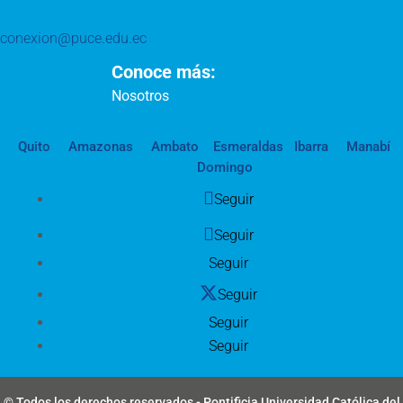
conexion@puce.edu.ec
Conoce más:
Nosotros
Quito
Amazonas
Ambato
Esmeraldas
Ibarra
Manabí
Domingo
Seguir
Seguir
Seguir
Seguir
Seguir
Seguir
© Todos los derechos reservados - Pontificia Universidad Católica del