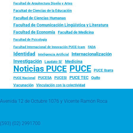
Facultad de Arquitectura Diseño y Artes
Facultad de Ciencias de la Educación
Facultad de Ciencias Humanas
Facultad de Comunicación Lingüística y Literatura
Facultad de Economía
Facultad de Medicina
Facultad de Psicología
FADA
Facultad Internacional de Innovación PUCE-Icam
Identidad
Internacionalización
Inteligencia Artificial
Investigación
Medicina
Laudato Si’
PUCE
Noticias PUCE
PUCE Ibarra
PUCE TEC
Quito
PUCESA
PUCESI
PUCE Nacional
Vacunación
Vinculación con la colectividad
Avenida 12 de Octubre 1076 y Vicente Ramón Roca
(593) (02) 2991700