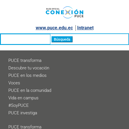
www.puce.edu.ec
│
Intranet
Buscar:
PUCE transforma
Descubre tu vocación
PUCE en los medios
Voces
PUCE en la comunidad
Vida en campus
#SoyPUCE
PUCE investiga
PUCE transforma