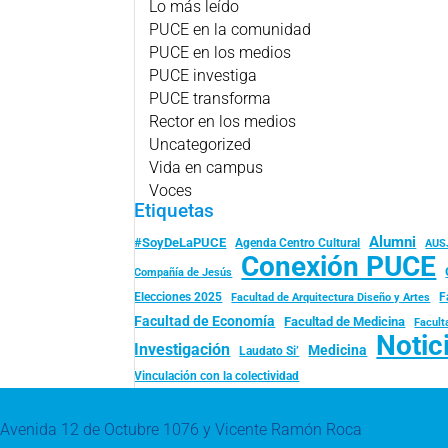
Lo más leído
PUCE en la comunidad
PUCE en los medios
PUCE investiga
PUCE transforma
Rector en los medios
Uncategorized
Vida en campus
Voces
Etiquetas
Alumni
#SoyDeLaPUCE
Agenda Centro Cultural
AUS
Conexión PUCE
Compañía de Jesús
Elecciones 2025
F
Facultad de Arquitectura Diseño y Artes
Facultad de Economía
Facultad de Medicina
Facult
Notic
Investigación
Medicina
Laudato Si’
Vinculación con la colectividad
Avenida 12 de Octubre 1076 y Vicente Ramón Roca