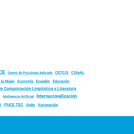
UCE
CISeAL
CETCIS
Centro de Psicología Aplicada
 la Mujer
Ecuador
Economía
Educación
de Comunicación Lingüística y Literatura
d
Internacionalización
Inteligencia Artificial
PUCE TEC
Quito
Vacunación
I