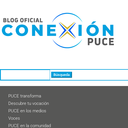
Buscar:
PUCE transforma
Descubre tu vocación
PUCE en los medios
Voces
PUCE en la comunidad