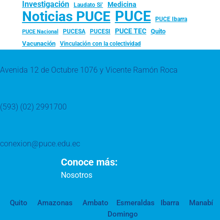
Investigación
Medicina
Laudato Si’
PUCE
Noticias PUCE
PUCE Ibarra
PUCE TEC
Quito
PUCESA
PUCESI
PUCE Nacional
Vacunación
Vinculación con la colectividad
Avenida 12 de Octubre 1076 y Vicente Ramón Roca
(593) (02) 2991700
conexion@puce.edu.ec
Conoce más:
Nosotros
Quito
Amazonas
Ambato
Esmeraldas
Ibarra
Manabí
Domingo