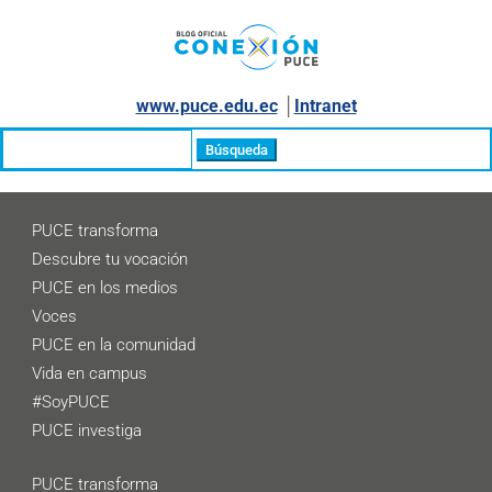
www.puce.edu.ec
│
Intranet
Buscar:
PUCE transforma
Descubre tu vocación
PUCE en los medios
Voces
PUCE en la comunidad
Vida en campus
#SoyPUCE
PUCE investiga
PUCE transforma