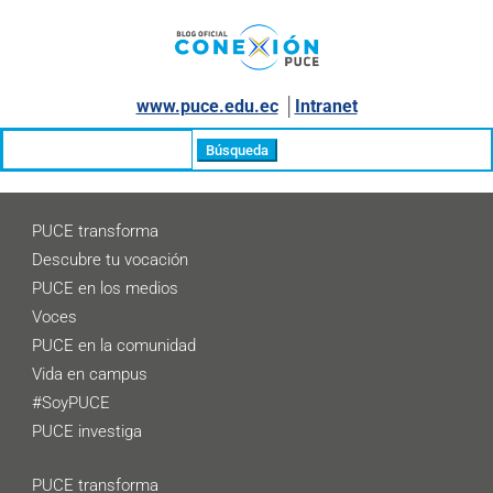
www.puce.edu.ec
│
Intranet
Buscar:
PUCE transforma
Descubre tu vocación
PUCE en los medios
Voces
PUCE en la comunidad
Vida en campus
#SoyPUCE
PUCE investiga
PUCE transforma