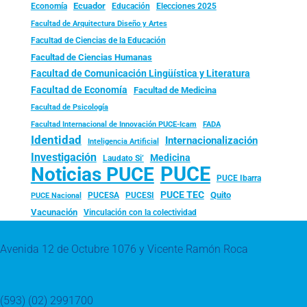
Ecuador
Economía
Educación
Elecciones 2025
Facultad de Arquitectura Diseño y Artes
Facultad de Ciencias de la Educación
Facultad de Ciencias Humanas
Facultad de Comunicación Lingüística y Literatura
Facultad de Economía
Facultad de Medicina
Facultad de Psicología
FADA
Facultad Internacional de Innovación PUCE-Icam
Identidad
Internacionalización
Inteligencia Artificial
Investigación
Medicina
Laudato Si’
PUCE
Noticias PUCE
PUCE Ibarra
PUCE TEC
Quito
PUCESA
PUCESI
PUCE Nacional
Vacunación
Vinculación con la colectividad
Avenida 12 de Octubre 1076 y Vicente Ramón Roca
(593) (02) 2991700