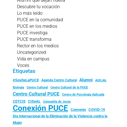
Alumni que dejan huella
Descubre tu vocación
Lo más leído
PUCE en la comunidad
PUCE en los medios
PUCE investiga
PUCE transforma
Rector en los medios
Uncategorized
Vida en campus
Voces
Etiquetas
Alumni
#SoyDeLaPUCE
Agenda Centro Cultural
AUSJAL
Biología
Centro Cultural
Centro Cultural de la PUCE
Centro Cultural PUCE
Centro de Psicología Aplicada
CISeAL
CETCIS
Compañía de Jesús
Conexión PUCE
Convenio
COVID-19
Día Internacional de la Eliminación de la Violencia contra la
Mujer