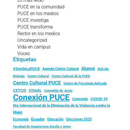
Lo más leído
PUCE en la comunidad
PUCE en los medios
PUCE investiga
PUCE transforma
Rector en los medios
Uncategorized
Vida en campus
Voces
Etiquetas
Alumni
#SoyDeLaPUCE
Agenda Centro Cultural
AUSJAL
Biología
Centro Cultural
Centro Cultural de la PUCE
Centro Cultural PUCE
Centro de Psicología Aplicada
CISeAL
CETCIS
Compañía de Jesús
Conexión PUCE
Convenio
COVID-19
Día Internacional de la Eliminación de la Violencia contra la
Mujer
Ecuador
Economía
Educación
Elecciones 2025
Facultad de Arquitectura Diseño y Artes