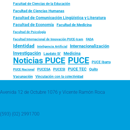
Facultad de Ciencias de la Educación
Facultad de Ciencias Humanas
Facultad de Comunicación Lingüística y Literatura
Facultad de Economía
Facultad de Medicina
Facultad de Psicología
FADA
Facultad Internacional de Innovación PUCE-Icam
Identidad
Internacionalización
Inteligencia Artificial
Investigación
Medicina
Laudato Si’
PUCE
Noticias PUCE
PUCE Ibarra
PUCE TEC
Quito
PUCESA
PUCESI
PUCE Nacional
Vacunación
Vinculación con la colectividad
Avenida 12 de Octubre 1076 y Vicente Ramón Roca
(593) (02) 2991700