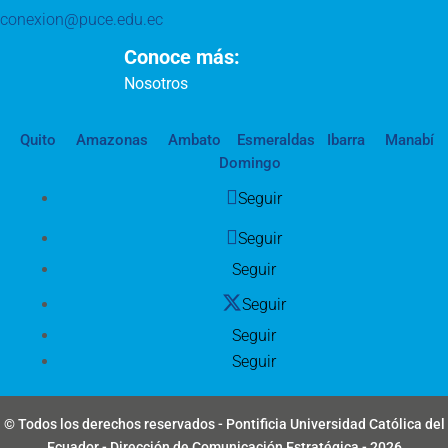
conexion@puce.edu.ec
Conoce más:
Nosotros
Quito
Amazonas
Ambato
Esmeraldas
Ibarra
Manabí
Domingo
Seguir
Seguir
Seguir
Seguir
Seguir
Seguir
© Todos los derechos reservados - Pontificia Universidad Católica del
Ecuador - Dirección de Comunicación Estratégica - 2026