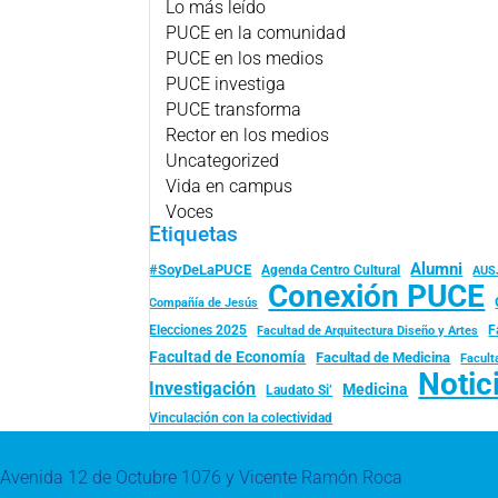
Lo más leído
PUCE en la comunidad
PUCE en los medios
PUCE investiga
PUCE transforma
Rector en los medios
Uncategorized
Vida en campus
Voces
Etiquetas
Alumni
#SoyDeLaPUCE
Agenda Centro Cultural
AUS
Conexión PUCE
Compañía de Jesús
Elecciones 2025
F
Facultad de Arquitectura Diseño y Artes
Facultad de Economía
Facultad de Medicina
Facult
Notic
Investigación
Medicina
Laudato Si’
Vinculación con la colectividad
Avenida 12 de Octubre 1076 y Vicente Ramón Roca