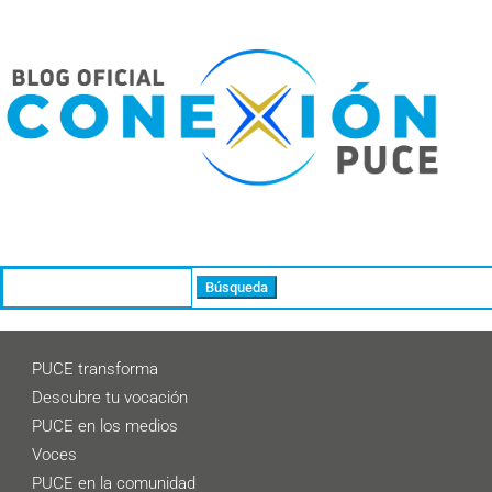
Buscar:
PUCE transforma
Descubre tu vocación
PUCE en los medios
Voces
PUCE en la comunidad