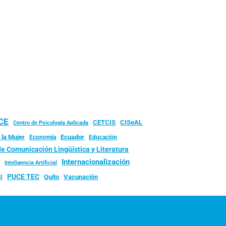
UCE
CISeAL
CETCIS
Centro de Psicología Aplicada
 la Mujer
Ecuador
Economía
Educación
de Comunicación Lingüística y Literatura
d
Internacionalización
Inteligencia Artificial
PUCE TEC
Quito
Vacunación
I