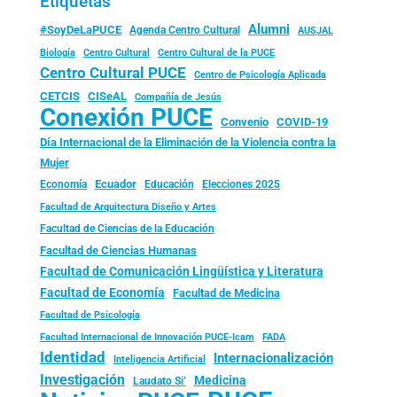
Etiquetas
Alumni
#SoyDeLaPUCE
Agenda Centro Cultural
AUSJAL
Biología
Centro Cultural
Centro Cultural de la PUCE
Centro Cultural PUCE
Centro de Psicología Aplicada
CISeAL
CETCIS
Compañía de Jesús
Conexión PUCE
Convenio
COVID-19
Día Internacional de la Eliminación de la Violencia contra la
Mujer
Ecuador
Economía
Educación
Elecciones 2025
Facultad de Arquitectura Diseño y Artes
Facultad de Ciencias de la Educación
Facultad de Ciencias Humanas
Facultad de Comunicación Lingüística y Literatura
Facultad de Economía
Facultad de Medicina
Facultad de Psicología
FADA
Facultad Internacional de Innovación PUCE-Icam
Identidad
Internacionalización
Inteligencia Artificial
Investigación
Medicina
Laudato Si’