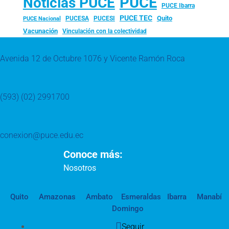
PUCE
Noticias PUCE
PUCE Ibarra
PUCE TEC
Quito
PUCESA
PUCESI
PUCE Nacional
Vacunación
Vinculación con la colectividad
Avenida 12 de Octubre 1076 y Vicente Ramón Roca
(593) (02) 2991700
conexion@puce.edu.ec
Conoce más:
Nosotros
Quito
Amazonas
Ambato
Esmeraldas
Ibarra
Manabí
Domingo
Seguir