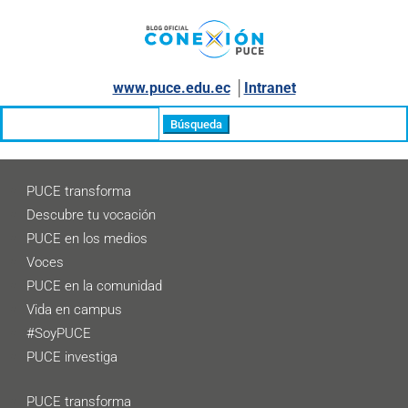
www.puce.edu.ec
│
Intranet
Buscar:
PUCE transforma
Descubre tu vocación
PUCE en los medios
Voces
PUCE en la comunidad
Vida en campus
#SoyPUCE
PUCE investiga
PUCE transforma