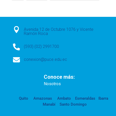

Avenida 12 de Octubre 1076 y Vicente
Ramón Roca

(593) (02) 2991700

conexion@puce.edu.ec
Conoce más:
Nosotros
Quito
Amazonas
Ambato
Esmeraldas
Ibarra
Manabí
Santo Domingo