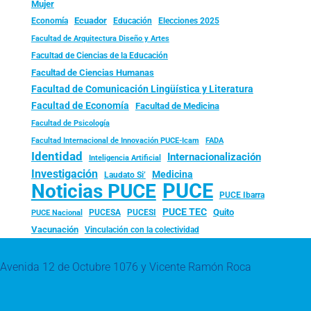
Mujer
Ecuador
Economía
Educación
Elecciones 2025
Facultad de Arquitectura Diseño y Artes
Facultad de Ciencias de la Educación
Facultad de Ciencias Humanas
Facultad de Comunicación Lingüística y Literatura
Facultad de Economía
Facultad de Medicina
Facultad de Psicología
FADA
Facultad Internacional de Innovación PUCE-Icam
Identidad
Internacionalización
Inteligencia Artificial
Investigación
Medicina
Laudato Si’
PUCE
Noticias PUCE
PUCE Ibarra
PUCE TEC
Quito
PUCESA
PUCESI
PUCE Nacional
Vacunación
Vinculación con la colectividad
Avenida 12 de Octubre 1076 y Vicente Ramón Roca