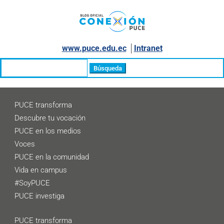
www.puce.edu.ec
│
Intranet
Buscar:
PUCE transforma
Descubre tu vocación
PUCE en los medios
Voces
PUCE en la comunidad
Vida en campus
#SoyPUCE
PUCE investiga
PUCE transforma