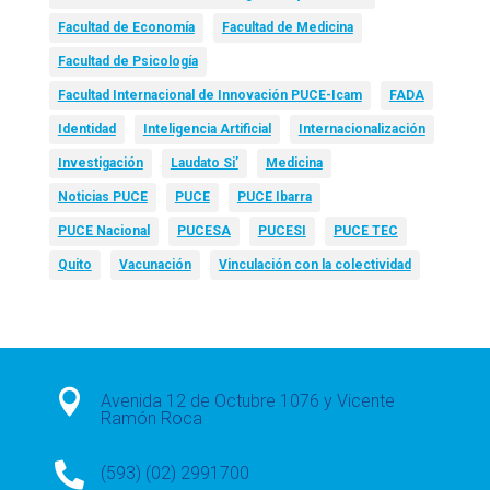
Facultad de Economía
Facultad de Medicina
Facultad de Psicología
Facultad Internacional de Innovación PUCE-Icam
FADA
Identidad
Inteligencia Artificial
Internacionalización
Investigación
Laudato Si’
Medicina
Noticias PUCE
PUCE
PUCE Ibarra
PUCE Nacional
PUCESA
PUCESI
PUCE TEC
Quito
Vacunación
Vinculación con la colectividad

Avenida 12 de Octubre 1076 y Vicente
Ramón Roca

(593) (02) 2991700