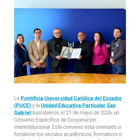
La
Pontificia Universidad Católica del Ecuador
(PUCE)
y la
Unidad Educativa Particular San
Gabriel
suscribieron, el 21 de mayo de 2026, un
Convenio Específico de Cooperación
Interinstitucional. Este convenio está orientado a
fortalecer los vínculos académicos, formativos e