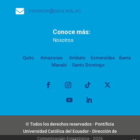

conexion@puce.edu.ec
Conoce más:
Nosotros
Quito
Amazonas
Ambato
Esmeraldas
Ibarra
Manabí
Santo Domingo
© Todos los derechos reservados - Pontificia
Universidad Católica del Ecuador - Dirección de
Comunicación Estratégica - 2026