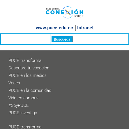
www.puce.edu.ec
│
Intranet
Buscar:
PUCE transforma
Descubre tu vocación
PUCE en los medios
Voces
PUCE en la comunidad
Vida en campus
#SoyPUCE
PUCE investiga
PUCE transforma