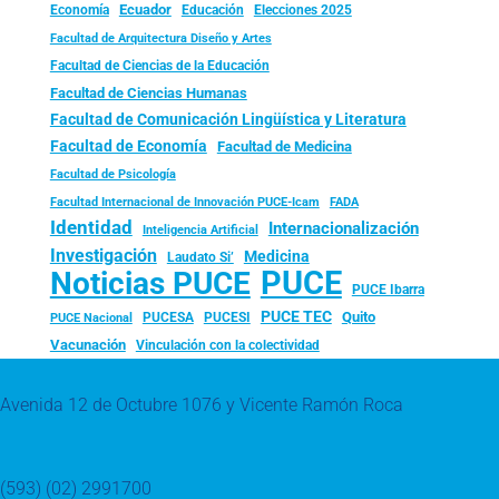
Ecuador
Economía
Educación
Elecciones 2025
Facultad de Arquitectura Diseño y Artes
Facultad de Ciencias de la Educación
Facultad de Ciencias Humanas
Facultad de Comunicación Lingüística y Literatura
Facultad de Economía
Facultad de Medicina
Facultad de Psicología
FADA
Facultad Internacional de Innovación PUCE-Icam
Identidad
Internacionalización
Inteligencia Artificial
Investigación
Medicina
Laudato Si’
PUCE
Noticias PUCE
PUCE Ibarra
PUCE TEC
Quito
PUCESA
PUCESI
PUCE Nacional
Vacunación
Vinculación con la colectividad
Avenida 12 de Octubre 1076 y Vicente Ramón Roca
(593) (02) 2991700