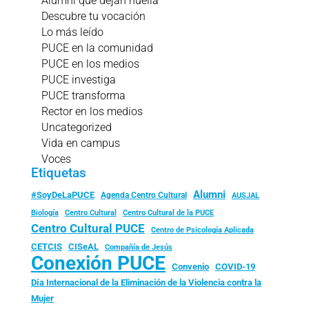
Alumni que dejan huella
Descubre tu vocación
Lo más leído
PUCE en la comunidad
PUCE en los medios
PUCE investiga
PUCE transforma
Rector en los medios
Uncategorized
Vida en campus
Voces
Etiquetas
Alumni
#SoyDeLaPUCE
Agenda Centro Cultural
AUSJAL
Biología
Centro Cultural
Centro Cultural de la PUCE
Centro Cultural PUCE
Centro de Psicología Aplicada
CISeAL
CETCIS
Compañía de Jesús
Conexión PUCE
Convenio
COVID-19
Día Internacional de la Eliminación de la Violencia contra la
Mujer