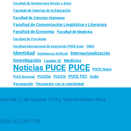
Facultad de Arquitectura Diseño y Artes
Facultad de Ciencias de la Educación
Facultad de Ciencias Humanas
Facultad de Comunicación Lingüística y Literatura
Facultad de Economía
Facultad de Medicina
Facultad de Psicología
FADA
Facultad Internacional de Innovación PUCE-Icam
Identidad
Internacionalización
Inteligencia Artificial
Investigación
Medicina
Laudato Si’
PUCE
Noticias PUCE
PUCE Ibarra
PUCE TEC
Quito
PUCESA
PUCESI
PUCE Nacional
Vacunación
Vinculación con la colectividad
Avenida 12 de Octubre 1076 y Vicente Ramón Roca
(593) (02) 2991700