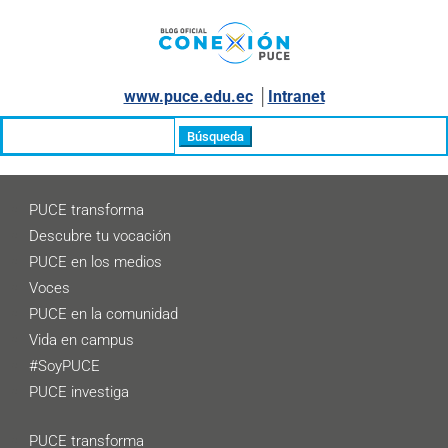
www.puce.edu.ec
│
Intranet
Buscar:
PUCE transforma
Descubre tu vocación
PUCE en los medios
Voces
PUCE en la comunidad
Vida en campus
#SoyPUCE
PUCE investiga
PUCE transforma