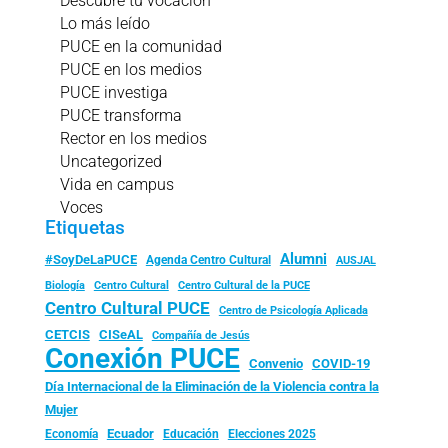
Descubre tu vocación
Lo más leído
PUCE en la comunidad
PUCE en los medios
PUCE investiga
PUCE transforma
Rector en los medios
Uncategorized
Vida en campus
Voces
Etiquetas
Alumni
#SoyDeLaPUCE
Agenda Centro Cultural
AUSJAL
Biología
Centro Cultural
Centro Cultural de la PUCE
Centro Cultural PUCE
Centro de Psicología Aplicada
CISeAL
CETCIS
Compañía de Jesús
Conexión PUCE
Convenio
COVID-19
Día Internacional de la Eliminación de la Violencia contra la
Mujer
Ecuador
Economía
Educación
Elecciones 2025