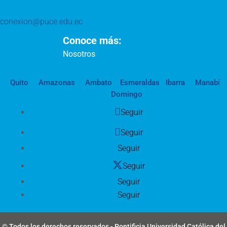
conexion@puce.edu.ec
Conoce más:
Nosotros
Quito
Amazonas
Ambato
Esmeraldas
Ibarra
Manabí
Domingo
Seguir
Seguir
Seguir
Seguir
Seguir
Seguir
© Todos los derechos reservados - Pontificia Universidad Católica del