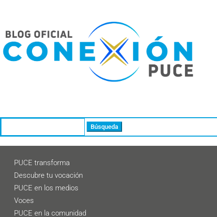
Buscar:
PUCE transforma
Descubre tu vocación
PUCE en los medios
Voces
PUCE en la comunidad