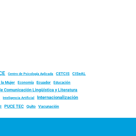
UCE
CISeAL
CETCIS
Centro de Psicología Aplicada
 la Mujer
Ecuador
Economía
Educación
de Comunicación Lingüística y Literatura
d
Internacionalización
Inteligencia Artificial
PUCE TEC
Quito
Vacunación
I