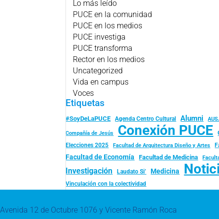
Lo más leído
PUCE en la comunidad
PUCE en los medios
PUCE investiga
PUCE transforma
Rector en los medios
Uncategorized
Vida en campus
Voces
Etiquetas
Alumni
#SoyDeLaPUCE
Agenda Centro Cultural
AUS
Conexión PUCE
Compañía de Jesús
Elecciones 2025
F
Facultad de Arquitectura Diseño y Artes
Facultad de Economía
Facultad de Medicina
Facult
Notic
Investigación
Medicina
Laudato Si’
Vinculación con la colectividad
Avenida 12 de Octubre 1076 y Vicente Ramón Roca