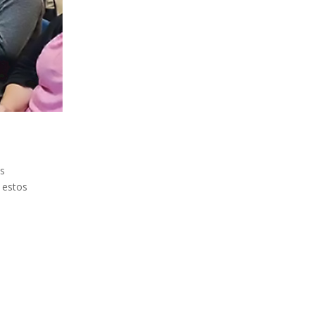
as
n estos