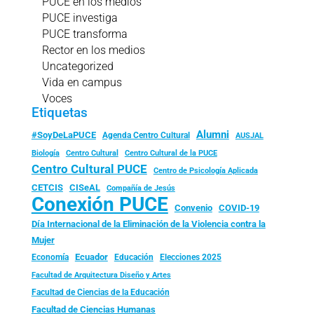
PUCE en los medios
PUCE investiga
PUCE transforma
Rector en los medios
Uncategorized
Vida en campus
Voces
Etiquetas
Alumni
#SoyDeLaPUCE
Agenda Centro Cultural
AUSJAL
Biología
Centro Cultural
Centro Cultural de la PUCE
Centro Cultural PUCE
Centro de Psicología Aplicada
CISeAL
CETCIS
Compañía de Jesús
Conexión PUCE
Convenio
COVID-19
Día Internacional de la Eliminación de la Violencia contra la
Mujer
Ecuador
Economía
Educación
Elecciones 2025
Facultad de Arquitectura Diseño y Artes
Facultad de Ciencias de la Educación
Facultad de Ciencias Humanas