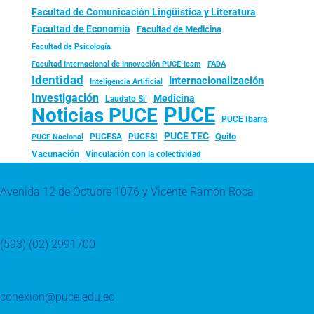
Facultad de Comunicación Lingüística y Literatura
Facultad de Economía
Facultad de Medicina
Facultad de Psicología
FADA
Facultad Internacional de Innovación PUCE-Icam
Identidad
Internacionalización
Inteligencia Artificial
Investigación
Medicina
Laudato Si’
PUCE
Noticias PUCE
PUCE Ibarra
PUCE TEC
Quito
PUCESA
PUCESI
PUCE Nacional
Vacunación
Vinculación con la colectividad
Avenida 12 de Octubre 1076 y Vicente Ramón Roca
(593) (02) 2991700
conexion@puce.edu.ec