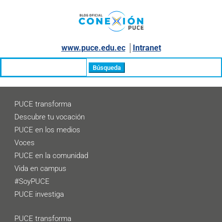
www.puce.edu.ec
│
Intranet
Buscar:
PUCE transforma
Descubre tu vocación
PUCE en los medios
Voces
PUCE en la comunidad
Vida en campus
#SoyPUCE
PUCE investiga
PUCE transforma