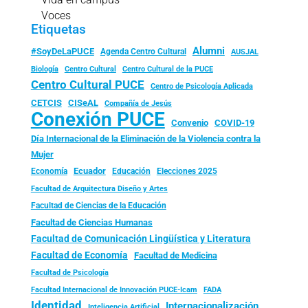
Voces
Etiquetas
Alumni
#SoyDeLaPUCE
Agenda Centro Cultural
AUSJAL
Biología
Centro Cultural
Centro Cultural de la PUCE
Centro Cultural PUCE
Centro de Psicología Aplicada
CISeAL
CETCIS
Compañía de Jesús
Conexión PUCE
Convenio
COVID-19
Día Internacional de la Eliminación de la Violencia contra la
Mujer
Ecuador
Economía
Educación
Elecciones 2025
Facultad de Arquitectura Diseño y Artes
Facultad de Ciencias de la Educación
Facultad de Ciencias Humanas
Facultad de Comunicación Lingüística y Literatura
Facultad de Economía
Facultad de Medicina
Facultad de Psicología
FADA
Facultad Internacional de Innovación PUCE-Icam
Identidad
Internacionalización
Inteligencia Artificial