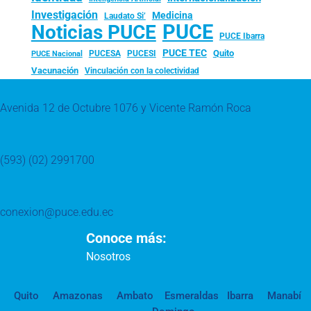
Investigación
Medicina
Laudato Si’
PUCE
Noticias PUCE
PUCE Ibarra
PUCE TEC
Quito
PUCESA
PUCESI
PUCE Nacional
Vacunación
Vinculación con la colectividad
Avenida 12 de Octubre 1076 y Vicente Ramón Roca
(593) (02) 2991700
conexion@puce.edu.ec
Conoce más:
Nosotros
Quito
Amazonas
Ambato
Esmeraldas
Ibarra
Manabí