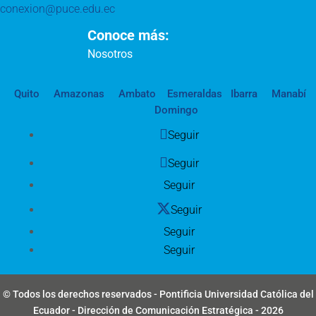
conexion@puce.edu.ec
Conoce más:
Nosotros
Quito
Amazonas
Ambato
Esmeraldas
Ibarra
Manabí
Domingo
Seguir
Seguir
Seguir
Seguir
Seguir
Seguir
© Todos los derechos reservados - Pontificia Universidad Católica del
Ecuador - Dirección de Comunicación Estratégica - 2026