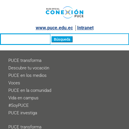
www.puce.edu.ec
│
Intranet
Buscar:
PUCE transforma
Descubre tu vocación
PUCE en los medios
Voces
PUCE en la comunidad
Vida en campus
#SoyPUCE
PUCE investiga
PUCE transforma