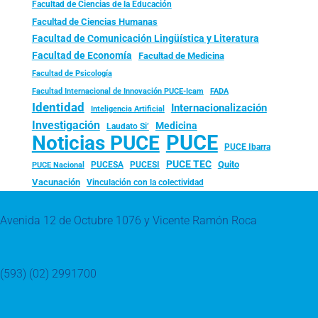
Facultad de Ciencias de la Educación
Facultad de Ciencias Humanas
Facultad de Comunicación Lingüística y Literatura
Facultad de Economía
Facultad de Medicina
Facultad de Psicología
FADA
Facultad Internacional de Innovación PUCE-Icam
Identidad
Internacionalización
Inteligencia Artificial
Investigación
Medicina
Laudato Si’
PUCE
Noticias PUCE
PUCE Ibarra
PUCE TEC
Quito
PUCESA
PUCESI
PUCE Nacional
Vacunación
Vinculación con la colectividad
Avenida 12 de Octubre 1076 y Vicente Ramón Roca
(593) (02) 2991700