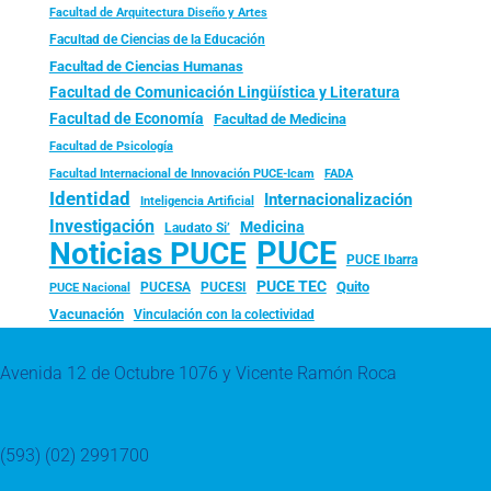
Facultad de Arquitectura Diseño y Artes
Facultad de Ciencias de la Educación
Facultad de Ciencias Humanas
Facultad de Comunicación Lingüística y Literatura
Facultad de Economía
Facultad de Medicina
Facultad de Psicología
FADA
Facultad Internacional de Innovación PUCE-Icam
Identidad
Internacionalización
Inteligencia Artificial
Investigación
Medicina
Laudato Si’
PUCE
Noticias PUCE
PUCE Ibarra
PUCE TEC
Quito
PUCESA
PUCESI
PUCE Nacional
Vacunación
Vinculación con la colectividad
Avenida 12 de Octubre 1076 y Vicente Ramón Roca
(593) (02) 2991700