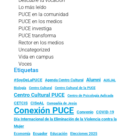
Descubre tu vocación
Lo más leído
PUCE en la comunidad
PUCE en los medios
PUCE investiga
PUCE transforma
Rector en los medios
Uncategorized
Vida en campus
Voces
Etiquetas
Alumni
#SoyDeLaPUCE
Agenda Centro Cultural
AUSJAL
Biología
Centro Cultural
Centro Cultural de la PUCE
Centro Cultural PUCE
Centro de Psicología Aplicada
CISeAL
CETCIS
Compañía de Jesús
Conexión PUCE
Convenio
COVID-19
Día Internacional de la Eliminación de la Violencia contra la
Mujer
Ecuador
Economía
Educación
Elecciones 2025