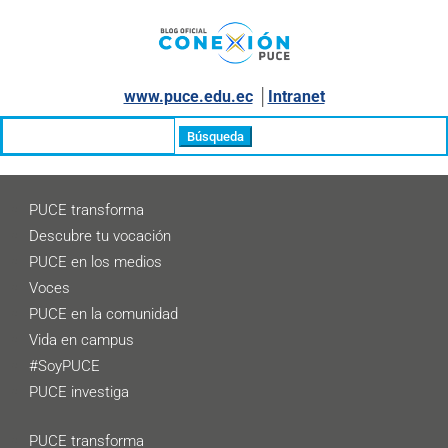
www.puce.edu.ec
│
Intranet
Buscar:
PUCE transforma
Descubre tu vocación
PUCE en los medios
Voces
PUCE en la comunidad
Vida en campus
#SoyPUCE
PUCE investiga
PUCE transforma