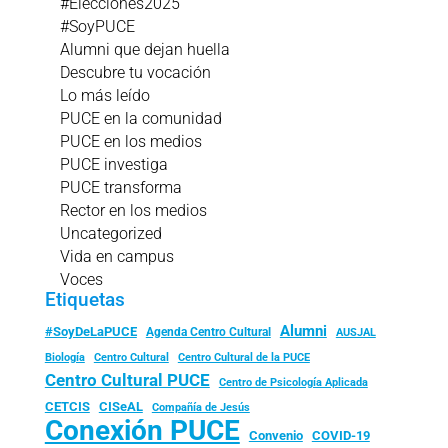
#Elecciones2025
#SoyPUCE
Alumni que dejan huella
Descubre tu vocación
Lo más leído
PUCE en la comunidad
PUCE en los medios
PUCE investiga
PUCE transforma
Rector en los medios
Uncategorized
Vida en campus
Voces
Etiquetas
Alumni
#SoyDeLaPUCE
Agenda Centro Cultural
AUSJAL
Biología
Centro Cultural
Centro Cultural de la PUCE
Centro Cultural PUCE
Centro de Psicología Aplicada
CISeAL
CETCIS
Compañía de Jesús
Conexión PUCE
Convenio
COVID-19