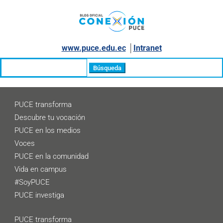
www.puce.edu.ec
│
Intranet
Buscar:
PUCE transforma
Descubre tu vocación
PUCE en los medios
Voces
PUCE en la comunidad
Vida en campus
#SoyPUCE
PUCE investiga
PUCE transforma