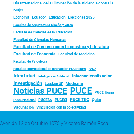
Día Internacional de la Eliminación de la Violencia contra la
Mujer
Ecuador
Economía
Educación
Elecciones 2025
Facultad de Arquitectura Diseño y Artes
Facultad de Ciencias de la Educación
Facultad de Ciencias Humanas
Facultad de Comunicación Lingüística y Literatura
Facultad de Economía
Facultad de Medicina
Facultad de Psicología
FADA
Facultad Internacional de Innovación PUCE-Icam
Identidad
Internacionalización
Inteligencia Artificial
Investigación
Medicina
Laudato Si’
PUCE
Noticias PUCE
PUCE Ibarra
PUCE TEC
Quito
PUCESA
PUCESI
PUCE Nacional
Vacunación
Vinculación con la colectividad
Avenida 12 de Octubre 1076 y Vicente Ramón Roca