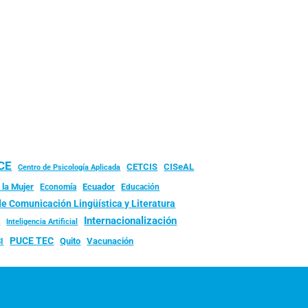
UCE
CISeAL
CETCIS
Centro de Psicología Aplicada
 la Mujer
Ecuador
Economía
Educación
de Comunicación Lingüística y Literatura
d
Internacionalización
Inteligencia Artificial
PUCE TEC
Quito
Vacunación
I