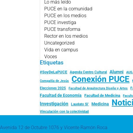
Lo más leído
PUCE en la comunidad
PUCE en los medios
PUCE investiga
PUCE transforma
Rector en los medios
Uncategorized
Vida en campus
Voces
Etiquetas
Alumni
#SoyDeLaPUCE
Agenda Centro Cultural
AUS
Conexión PUCE
Compañía de Jesús
Elecciones 2025
F
Facultad de Arquitectura Diseño y Artes
Facultad de Economía
Facultad de Medicina
Facult
Notic
Investigación
Medicina
Laudato Si’
Vinculación con la colectividad
Avenida 12 de Octubre 1076 y Vicente Ramón Roca