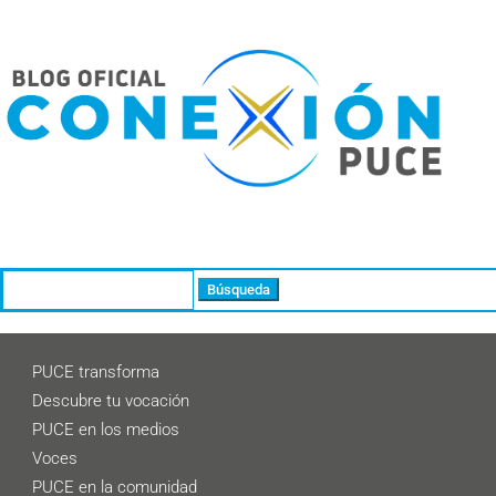
Buscar:
PUCE transforma
Descubre tu vocación
PUCE en los medios
Voces
PUCE en la comunidad