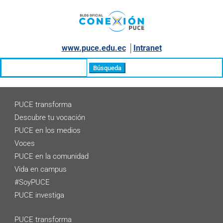
www.puce.edu.ec
│
Intranet
Buscar:
PUCE transforma
Descubre tu vocación
PUCE en los medios
Voces
PUCE en la comunidad
Vida en campus
#SoyPUCE
PUCE investiga
PUCE transforma