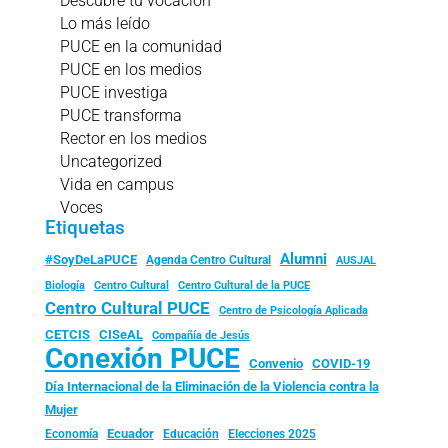
Descubre tu vocación
Lo más leído
PUCE en la comunidad
PUCE en los medios
PUCE investiga
PUCE transforma
Rector en los medios
Uncategorized
Vida en campus
Voces
Etiquetas
Alumni
#SoyDeLaPUCE
Agenda Centro Cultural
AUSJAL
Biología
Centro Cultural
Centro Cultural de la PUCE
Centro Cultural PUCE
Centro de Psicología Aplicada
CISeAL
CETCIS
Compañía de Jesús
Conexión PUCE
Convenio
COVID-19
Día Internacional de la Eliminación de la Violencia contra la
Mujer
Ecuador
Economía
Educación
Elecciones 2025