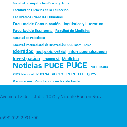
Facultad de Arquitectura Diseño y Artes
Facultad de Ciencias de la Educación
Facultad de Ciencias Humanas
Facultad de Comunicación Lingüística y Literatura
Facultad de Economía
Facultad de Medicina
Facultad de Psicología
FADA
Facultad Internacional de Innovación PUCE-Icam
Identidad
Internacionalización
Inteligencia Artificial
Investigación
Medicina
Laudato Si’
PUCE
Noticias PUCE
PUCE Ibarra
PUCE TEC
Quito
PUCESA
PUCESI
PUCE Nacional
Vacunación
Vinculación con la colectividad
Avenida 12 de Octubre 1076 y Vicente Ramón Roca
(593) (02) 2991700