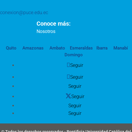
conexion@puce.edu.ec
Conoce más:
Nosotros
Quito
Amazonas
Ambato
Esmeraldas
Ibarra
Manabí
Domingo
Seguir
Seguir
Seguir
Seguir
Seguir
Seguir
© Todos los derechos reservados - Pontificia Universidad Católica del