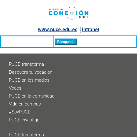
www.puce.edu.ec
│
Intranet
Buscar:
PUCE transforma
Descubre tu vocación
PUCE en los medios
Voces
PUCE en la comunidad
Vida en campus
#SoyPUCE
PUCE investiga
PUCE transforma