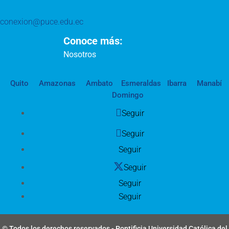
conexion@puce.edu.ec
Conoce más:
Nosotros
Quito
Amazonas
Ambato
Esmeraldas
Ibarra
Manabí
Domingo
Seguir
Seguir
Seguir
Seguir
Seguir
Seguir
© Todos los derechos reservados - Pontificia Universidad Católica del