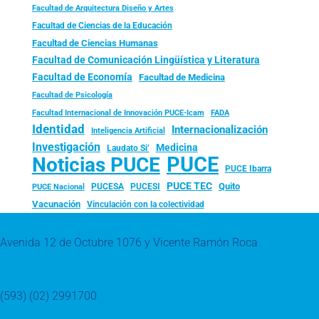
Facultad de Arquitectura Diseño y Artes
Facultad de Ciencias de la Educación
Facultad de Ciencias Humanas
Facultad de Comunicación Lingüística y Literatura
Facultad de Economía
Facultad de Medicina
Facultad de Psicología
FADA
Facultad Internacional de Innovación PUCE-Icam
Identidad
Internacionalización
Inteligencia Artificial
Investigación
Medicina
Laudato Si’
PUCE
Noticias PUCE
PUCE Ibarra
PUCE TEC
Quito
PUCESA
PUCESI
PUCE Nacional
Vacunación
Vinculación con la colectividad
Avenida 12 de Octubre 1076 y Vicente Ramón Roca
(593) (02) 2991700