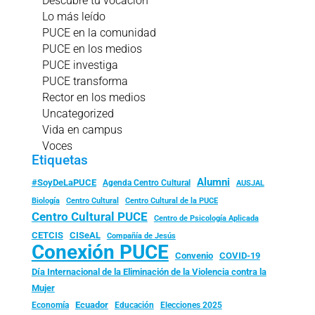
Descubre tu vocación
Lo más leído
PUCE en la comunidad
PUCE en los medios
PUCE investiga
PUCE transforma
Rector en los medios
Uncategorized
Vida en campus
Voces
Etiquetas
Alumni
#SoyDeLaPUCE
Agenda Centro Cultural
AUSJAL
Biología
Centro Cultural
Centro Cultural de la PUCE
Centro Cultural PUCE
Centro de Psicología Aplicada
CISeAL
CETCIS
Compañía de Jesús
Conexión PUCE
Convenio
COVID-19
Día Internacional de la Eliminación de la Violencia contra la
Mujer
Ecuador
Economía
Educación
Elecciones 2025