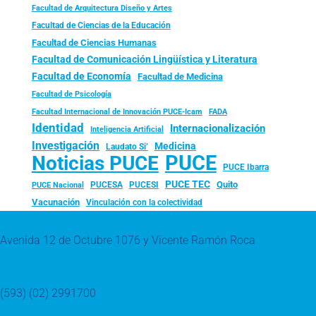
Facultad de Arquitectura Diseño y Artes
Facultad de Ciencias de la Educación
Facultad de Ciencias Humanas
Facultad de Comunicación Lingüística y Literatura
Facultad de Economía
Facultad de Medicina
Facultad de Psicología
FADA
Facultad Internacional de Innovación PUCE-Icam
Identidad
Internacionalización
Inteligencia Artificial
Investigación
Medicina
Laudato Si’
PUCE
Noticias PUCE
PUCE Ibarra
PUCE TEC
Quito
PUCESA
PUCESI
PUCE Nacional
Vacunación
Vinculación con la colectividad
Avenida 12 de Octubre 1076 y Vicente Ramón Roca
(593) (02) 2991700