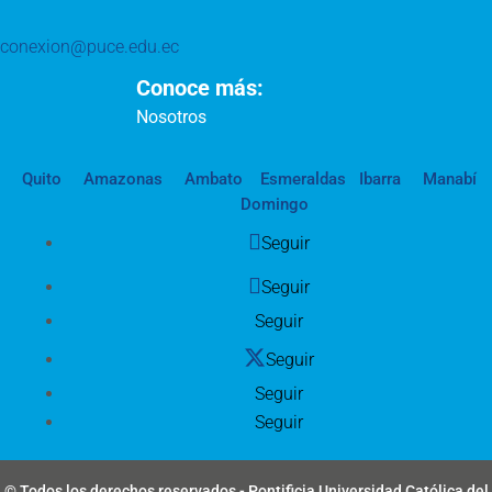
conexion@puce.edu.ec
Conoce más:
Nosotros
Quito
Amazonas
Ambato
Esmeraldas
Ibarra
Manabí
Domingo
Seguir
Seguir
Seguir
Seguir
Seguir
Seguir
© Todos los derechos reservados - Pontificia Universidad Católica del