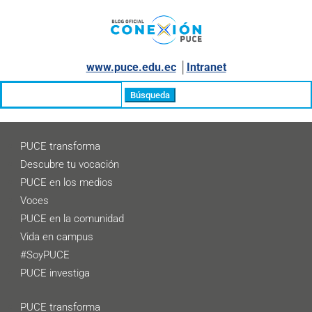
www.puce.edu.ec
│
Intranet
Buscar:
PUCE transforma
Descubre tu vocación
PUCE en los medios
Voces
PUCE en la comunidad
Vida en campus
#SoyPUCE
PUCE investiga
PUCE transforma