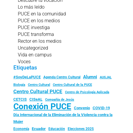
Descubre tu vocación
Lo más leído
PUCE en la comunidad
PUCE en los medios
PUCE investiga
PUCE transforma
Rector en los medios
Uncategorized
Vida en campus
Voces
Etiquetas
Alumni
#SoyDeLaPUCE
Agenda Centro Cultural
AUSJAL
Biología
Centro Cultural
Centro Cultural de la PUCE
Centro Cultural PUCE
Centro de Psicología Aplicada
CISeAL
CETCIS
Compañía de Jesús
Conexión PUCE
Convenio
COVID-19
Día Internacional de la Eliminación de la Violencia contra la
Mujer
Ecuador
Economía
Educación
Elecciones 2025