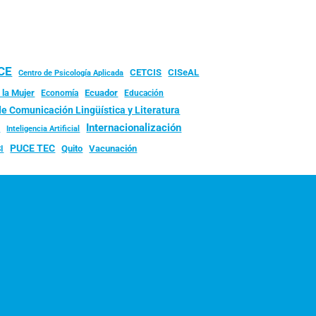
UCE
CISeAL
CETCIS
Centro de Psicología Aplicada
 la Mujer
Ecuador
Economía
Educación
de Comunicación Lingüística y Literatura
d
Internacionalización
Inteligencia Artificial
PUCE TEC
Quito
Vacunación
I