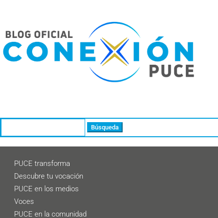
Buscar:
PUCE transforma
Descubre tu vocación
PUCE en los medios
Voces
PUCE en la comunidad