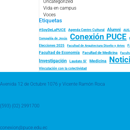
Uncategorized
Vida en campus
Voces
Etiquetas
Alumni
#SoyDeLaPUCE
Agenda Centro Cultural
AUS
Conexión PUCE
Compañía de Jesús
Elecciones 2025
F
Facultad de Arquitectura Diseño y Artes
Facultad de Economía
Facultad de Medicina
Facult
Notic
Investigación
Medicina
Laudato Si’
Vinculación con la colectividad
Avenida 12 de Octubre 1076 y Vicente Ramón Roca
(593) (02) 2991700
conexion@puce.edu.ec