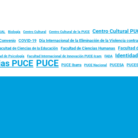
Centro Cultural P
JAL
Biología
Centro Cultural
Centro Cultural de la PUCE
Convenio
COVID-19
Día Internacional de la Eliminación de la Violencia contra
Facultad 
Facultad de Ciencias Humanas
acultad de Ciencias de la Educación
Identida
ad de Psicología
FADA
Facultad Internacional de Innovación PUCE-Icam
PUCE
ias PUCE
PUCE Ibarra
PUCESA
PUCES
PUCE Nacional