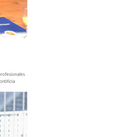
profesionales
ntificia