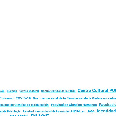
Centro Cultural P
JAL
Biología
Centro Cultural
Centro Cultural de la PUCE
Convenio
COVID-19
Día Internacional de la Eliminación de la Violencia contra
Facultad 
Facultad de Ciencias Humanas
acultad de Ciencias de la Educación
Identida
ad de Psicología
FADA
Facultad Internacional de Innovación PUCE-Icam