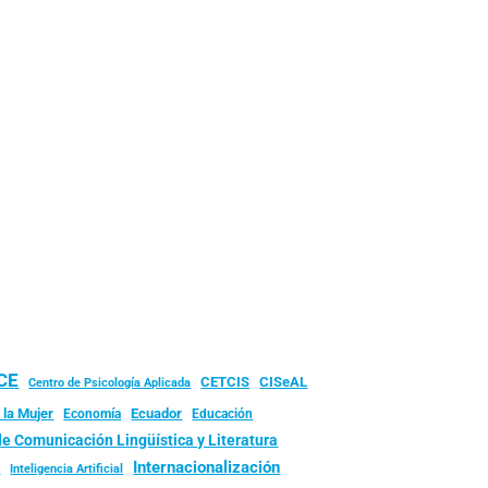
UCE
CISeAL
CETCIS
Centro de Psicología Aplicada
 la Mujer
Ecuador
Economía
Educación
de Comunicación Lingüística y Literatura
d
Internacionalización
Inteligencia Artificial