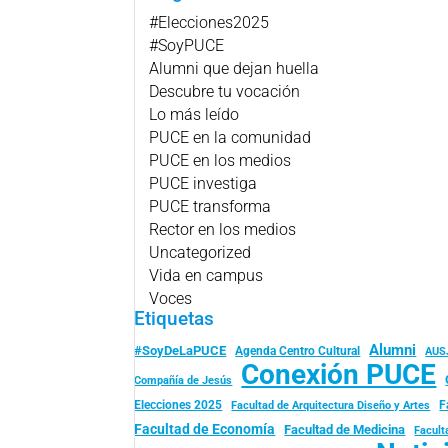
#Elecciones2025
#SoyPUCE
Alumni que dejan huella
Descubre tu vocación
Lo más leído
PUCE en la comunidad
PUCE en los medios
PUCE investiga
PUCE transforma
Rector en los medios
Uncategorized
Vida en campus
Voces
Etiquetas
Alumni
#SoyDeLaPUCE
Agenda Centro Cultural
AUS
Conexión PUCE
Compañía de Jesús
Elecciones 2025
F
Facultad de Arquitectura Diseño y Artes
Facultad de Economía
Facultad de Medicina
Facult