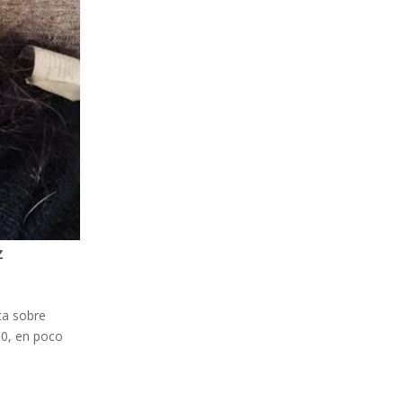
z
ta sobre
00, en poco