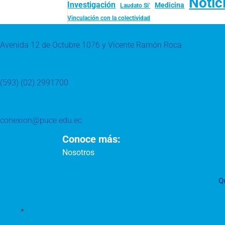
Notic
Investigación
Medicina
Laudato Si’
Vinculación con la colectividad
Avenida 12 de Octubre 1076 y Vicente Ramón Roca
(593) (02) 2991700
conexion@puce.edu.ec
Conoce más:
Nosotros
Q