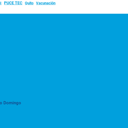
PUCE TEC
Quito
Vacunación
I
to Domingo