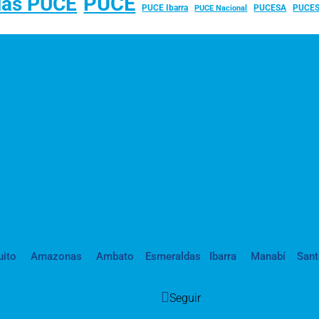
PUCE
ias PUCE
PUCE Ibarra
PUCESA
PUCES
PUCE Nacional
uito
Amazonas
Ambato
Esmeraldas
Ibarra
Manabí
San
Seguir