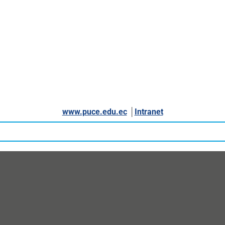
www.puce.edu.ec
│
Intranet