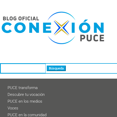
Buscar:
PUCE transforma
Descubre tu vocación
PUCE en los medios
Voces
PUCE en la comunidad