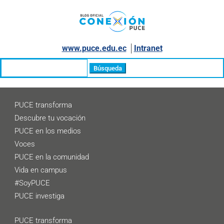
www.puce.edu.ec
│
Intranet
Buscar:
PUCE transforma
Descubre tu vocación
PUCE en los medios
Voces
PUCE en la comunidad
Vida en campus
#SoyPUCE
PUCE investiga
PUCE transforma