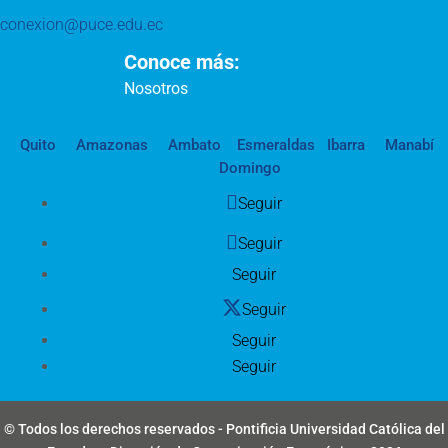
conexion@puce.edu.ec
Conoce más:
Nosotros
Quito
Amazonas
Ambato
Esmeraldas
Ibarra
Manabí
Domingo
Seguir
Seguir
Seguir
Seguir
Seguir
Seguir
© Todos los derechos reservados - Pontificia Universidad Católica del