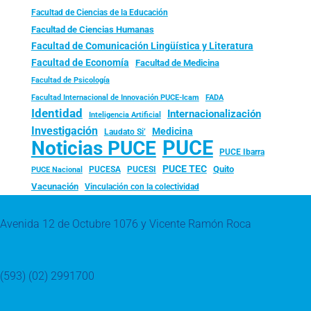
Facultad de Ciencias de la Educación
Facultad de Ciencias Humanas
Facultad de Comunicación Lingüística y Literatura
Facultad de Economía
Facultad de Medicina
Facultad de Psicología
FADA
Facultad Internacional de Innovación PUCE-Icam
Identidad
Internacionalización
Inteligencia Artificial
Investigación
Medicina
Laudato Si’
PUCE
Noticias PUCE
PUCE Ibarra
PUCE TEC
Quito
PUCESA
PUCESI
PUCE Nacional
Vacunación
Vinculación con la colectividad
Avenida 12 de Octubre 1076 y Vicente Ramón Roca
(593) (02) 2991700