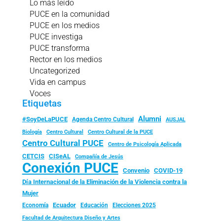
Lo más leído
PUCE en la comunidad
PUCE en los medios
PUCE investiga
PUCE transforma
Rector en los medios
Uncategorized
Vida en campus
Voces
Etiquetas
Alumni
#SoyDeLaPUCE
Agenda Centro Cultural
AUSJAL
Biología
Centro Cultural
Centro Cultural de la PUCE
Centro Cultural PUCE
Centro de Psicología Aplicada
CISeAL
CETCIS
Compañía de Jesús
Conexión PUCE
Convenio
COVID-19
Día Internacional de la Eliminación de la Violencia contra la
Mujer
Ecuador
Economía
Educación
Elecciones 2025
Facultad de Arquitectura Diseño y Artes