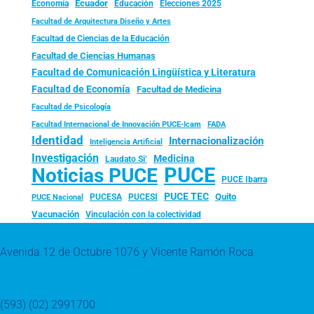
Ecuador
Economía
Educación
Elecciones 2025
Facultad de Arquitectura Diseño y Artes
Facultad de Ciencias de la Educación
Facultad de Ciencias Humanas
Facultad de Comunicación Lingüística y Literatura
Facultad de Economía
Facultad de Medicina
Facultad de Psicología
FADA
Facultad Internacional de Innovación PUCE-Icam
Identidad
Internacionalización
Inteligencia Artificial
Investigación
Medicina
Laudato Si’
PUCE
Noticias PUCE
PUCE Ibarra
PUCE TEC
Quito
PUCESA
PUCESI
PUCE Nacional
Vacunación
Vinculación con la colectividad
Avenida 12 de Octubre 1076 y Vicente Ramón Roca
(593) (02) 2991700