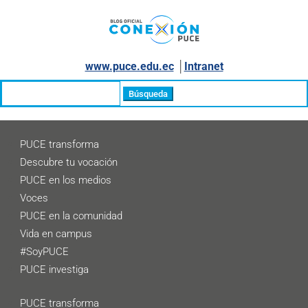
www.puce.edu.ec
│
Intranet
Buscar:
PUCE transforma
Descubre tu vocación
PUCE en los medios
Voces
PUCE en la comunidad
Vida en campus
#SoyPUCE
PUCE investiga
PUCE transforma