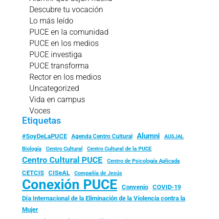
Descubre tu vocación
Lo más leído
PUCE en la comunidad
PUCE en los medios
PUCE investiga
PUCE transforma
Rector en los medios
Uncategorized
Vida en campus
Voces
Etiquetas
Alumni
#SoyDeLaPUCE
Agenda Centro Cultural
AUSJAL
Biología
Centro Cultural
Centro Cultural de la PUCE
Centro Cultural PUCE
Centro de Psicología Aplicada
CISeAL
CETCIS
Compañía de Jesús
Conexión PUCE
Convenio
COVID-19
Día Internacional de la Eliminación de la Violencia contra la
Mujer