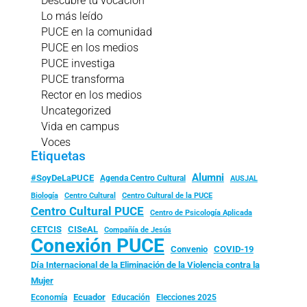
Descubre tu vocación
Lo más leído
PUCE en la comunidad
PUCE en los medios
PUCE investiga
PUCE transforma
Rector en los medios
Uncategorized
Vida en campus
Voces
Etiquetas
Alumni
#SoyDeLaPUCE
Agenda Centro Cultural
AUSJAL
Biología
Centro Cultural
Centro Cultural de la PUCE
Centro Cultural PUCE
Centro de Psicología Aplicada
CISeAL
CETCIS
Compañía de Jesús
Conexión PUCE
Convenio
COVID-19
Día Internacional de la Eliminación de la Violencia contra la
Mujer
Ecuador
Economía
Educación
Elecciones 2025