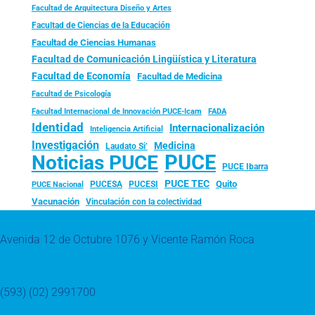
Facultad de Arquitectura Diseño y Artes
Facultad de Ciencias de la Educación
Facultad de Ciencias Humanas
Facultad de Comunicación Lingüística y Literatura
Facultad de Economía
Facultad de Medicina
Facultad de Psicología
FADA
Facultad Internacional de Innovación PUCE-Icam
Identidad
Internacionalización
Inteligencia Artificial
Investigación
Medicina
Laudato Si’
PUCE
Noticias PUCE
PUCE Ibarra
PUCE TEC
Quito
PUCESA
PUCESI
PUCE Nacional
Vacunación
Vinculación con la colectividad
Avenida 12 de Octubre 1076 y Vicente Ramón Roca
(593) (02) 2991700