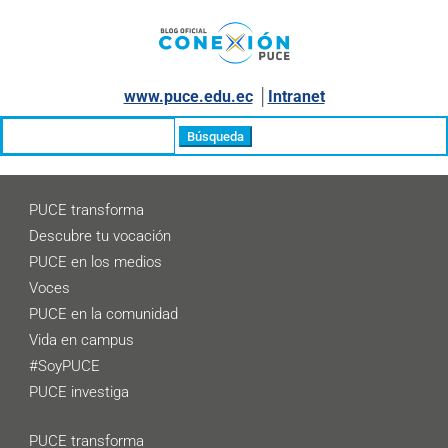
www.puce.edu.ec
│
Intranet
Buscar:
PUCE transforma
Descubre tu vocación
PUCE en los medios
Voces
PUCE en la comunidad
Vida en campus
#SoyPUCE
PUCE investiga
PUCE transforma