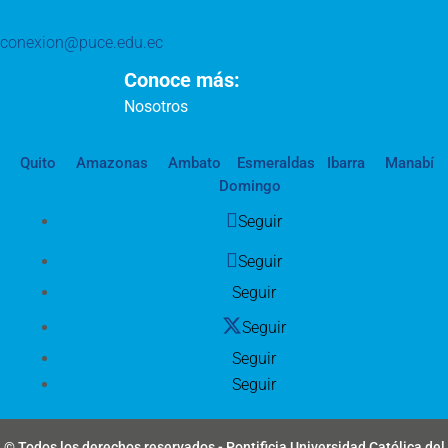
conexion@puce.edu.ec
Conoce más:
Nosotros
Quito
Amazonas
Ambato
Esmeraldas
Ibarra
Manabí
Domingo
Seguir
Seguir
Seguir
Seguir
Seguir
Seguir
© Todos los derechos reservados - Pontificia Universidad Católica del